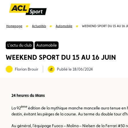
Homepage
Actualités
Automobile
WEEKEND SPORT DU 15 AU 16 J
L'actu du club
Automobile
WEEKEND SPORT DU 15 AU 16 JUIN
Suggestions
Florian Brouir
Publié le 18/06/2024
Formulaire licence
Championnats auto
Champion
24 heures du Mans
ème
La 92
édition de la mythique manche mancelle aura tenue en hal
destin, évitant les pièges de la course. Au terme du double tour d’h
Au général, l’équipage Fuoco – Molina – Nielsen de la Ferrari #50