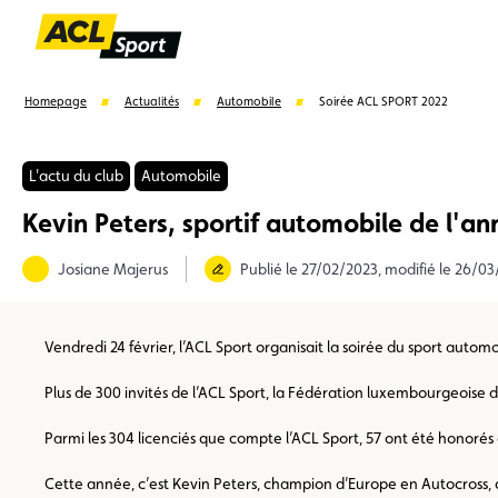
Homepage
Actualités
Automobile
Soirée ACL SPORT 2022
L'actu du club
Automobile
Kevin Peters, sportif automobile de l'an
Suggestions
Josiane Majerus
Publié le 27/02/2023, modifié le 26/0
Formulaire licence
Championnats auto
Champion
Vendredi 24 février, l’ACL Sport organisait la soirée du sport aut
Plus de 300 invités de l’ACL Sport, la Fédération luxembourgeoise 
Parmi les 304 licenciés que compte l’ACL Sport, 57 ont été honorés 
Cette année, c’est Kevin Peters, champion d’Europe en Autocross, q