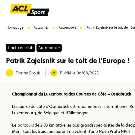
Homepage
Actualités
Automobile
Patrik Zajelsnik sur le toit de l’E
L'actu du club
Automobile
Patrik Zajelsnik sur le toit de l’Europe !
Suggestions
Florian Brouir
Publié le 06/08/2025
Formulaire licence
Championnats auto
Champion
Championnat du Luxembourg des Courses de Côte – Osnabrück
La course de côte d’Osnabrück est renommée à l’international. Rep
Luxembourg, de Belgique et d’Allemagne.
Le parcours de 2,03 km attire les plus grands spécialistes de la dis
Merli, tous les trois concourant au volant d’une Nova Proto NP01.