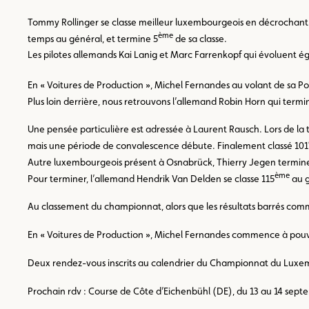
Tommy Rollinger se classe meilleur luxembourgeois en décrochant 
ème
temps au général, et termine 5
de sa classe.
Les pilotes allemands Kai Lanig et Marc Farrenkopf qui évoluent 
En « Voitures de Production », Michel Fernandes au volant de sa 
Plus loin derrière, nous retrouvons l’allemand Robin Horn qui termi
Une pensée particulière est adressée à Laurent Rausch. Lors de la t
mais une période de convalescence débute. Finalement classé 101
Autre luxembourgeois présent à Osnabrück, Thierry Jegen termine
ème
Pour terminer, l’allemand Hendrik Van Delden se classe 115
au g
Au classement du championnat, alors que les résultats barrés comme
En « Voitures de Production », Michel Fernandes commence à pouvoir
Deux rendez-vous inscrits au calendrier du Championnat du Luxem
Prochain rdv : Course de Côte d’Eichenbühl (DE), du 13 au 14 sep