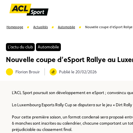
Homepage
Actualités
Automobile
Nouvelle coupe d’eSport Rallye
L'actu du club
Automobile
Nouvelle coupe d’eSport Rallye au Lux
Suggestions
Florian Brouir
Publié le 20/02/2026
Formulaire licence
Championnats auto
Champion
L’ACL Sport poursuit son développement en eSport ; convaincu que l
La Luxembourg Esports Rally Cup se disputera sur le jeu « Dirt Rally
Pour cette première saison, un format condensé sera proposé entre j
6 manches sont inscrites au calendrier, chacune comportant un total
préjudiciable au classement final.