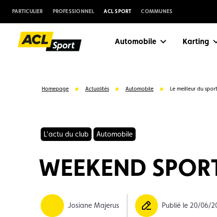
PARTICULIER
PROFESSIONNEL
ACL SPORT
COMMUNES
Automobile
Karting
Homepage
Actualités
Automobile
Le meilleur du spor
L'actu du club
Automobile
WEEKEND SPOR
Suggestions
Josiane Majerus
Publié le 20/06/2