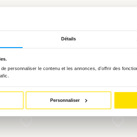
Détails
ies.
vous intéresser
e personnaliser le contenu et les annonces, d'offrir des fonctio
afic.
Personnaliser