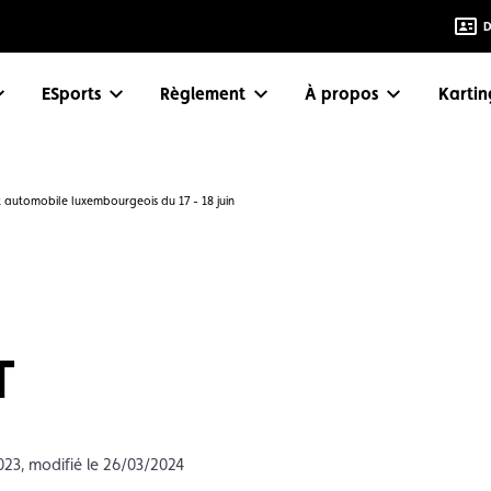
D
eSports
Règlement
À propos
Karti
t automobile luxembourgeois du 17 - 18 juin
T
023, modifié le 26/03/2024