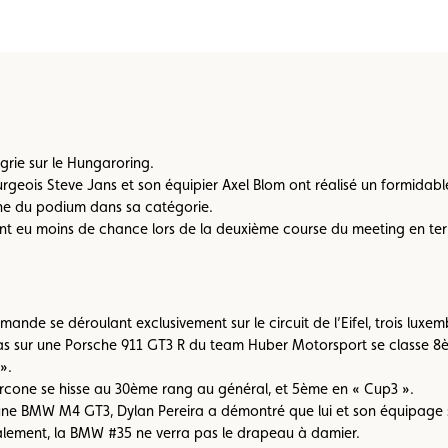
Championnats karting
Règlements
rie sur le Hungaroring.
geois Steve Jans et son équipier Axel Blom ont réalisé un formidable
e du podium dans sa catégorie.
nt eu moins de chance lors de la deuxième course du meeting en te
ande se déroulant exclusivement sur le circuit de l’Eifel, trois luxe
vas sur une Porsche 911 GT3 R du team Huber Motorsport se classe 8è
».
cone se hisse au 30ème rang au général, et 5ème en « Cup3 ».
une BMW M4 GT3, Dylan Pereira a démontré que lui et son équipage so
nalement, la BMW #35 ne verra pas le drapeau à damier.