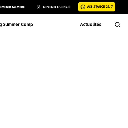
ASSISTANCE 24/7
EVENIR MEMBRE
DEVENIR LICENCIÉ
ng Summer Camp
Actualités
Rech
Rechercher