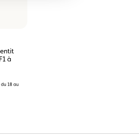
entit
F1 à
l du 18 au