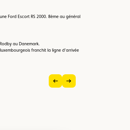
d’une Ford Escort RS 2000. 8ème au général
à Rodby au Danemark.
luxembourgeois franchit la ligne d’arrivée
Voir
Voir
l’image
l’image
précédente
suivante