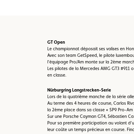
Formulaire licence
Championnats auto
GT Open
Le championnat déposait ses valises en Hong
Avec son team GetSpeed, le pilote luxembour
l’équipage Pro/Am monte sur la 2ème march
Les pilotes de la Mercedes AMG GT3 #911 o
en classe.
Nürburgring Langstrecken-Serie
Lors de la quatrième manche de la série allem
Au terme des 4 heures de course, Carlos Ri
la 2ème place dans sa classe « SP9 Pro-Am 
Sur une Porsche Cayman GT4, Sébastien Car
Pour sa première participation au volant d’
leur coûte un temps précieux en course. Fi