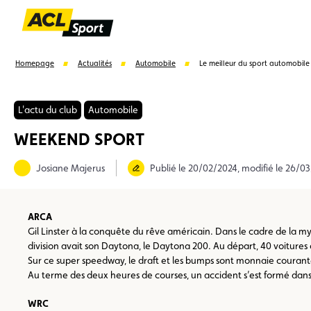
Homepage
Actualités
Automobile
Le meilleur du sport automobile 
L'actu du club
Automobile
WEEKEND SPORT
Suggestions
Josiane Majerus
Publié le 20/02/2024, modifié le 26/0
Formulaire licence
Championnats auto
Champion
ARCA
Gil Linster à la conquête du rêve américain. Dans le cadre de la
division avait son Daytona, le Daytona 200. Au départ, 40 voitures do
Sur ce super speedway, le draft et les bumps sont monnaie courante.
Au terme des deux heures de courses, un accident s’est formé dans l
WRC