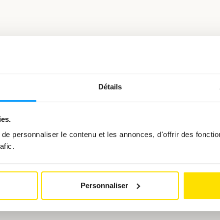
l’image
en
grand
Détails
ies.
e personnaliser le contenu et les annonces, d'offrir des fonctio
vous intéresser
afic.
Personnaliser