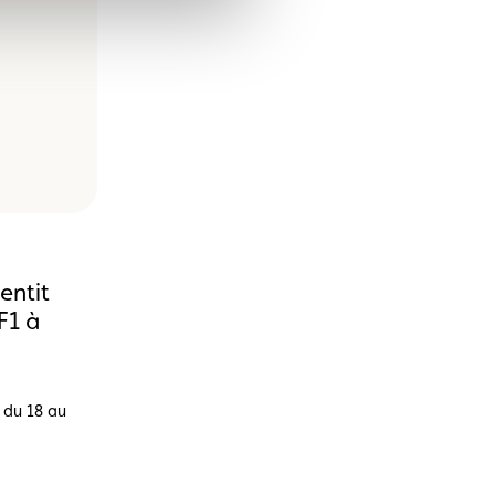
entit
F1 à
l du 18 au