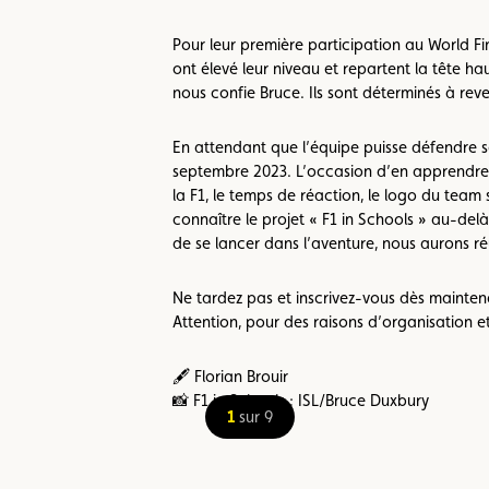
Pour leur première participation au World Fin
ont élevé leur niveau et repartent la tête hau
nous confie Bruce. Ils sont déterminés à reven
En attendant que l’équipe puisse défendre so
septembre 2023. L’occasion d’en apprendre d
la F1, le temps de réaction, le logo du team 
connaître le projet « F1 in Schools » au-delà
de se lancer dans l’aventure, nous aurons réu
Ne tardez pas et inscrivez-vous dès mainten
Attention, pour des raisons d’organisation et
🖋️ Florian Brouir
📸 F1 in Schools ; ISL/Bruce Duxbury
1
sur 9