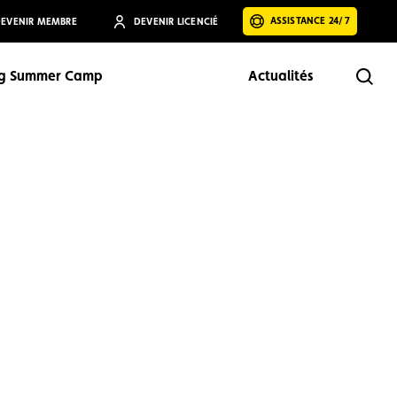
ASSISTANCE 24/7
EVENIR MEMBRE
DEVENIR LICENCIÉ
ng Summer Camp
Actualités
Rech
Rechercher