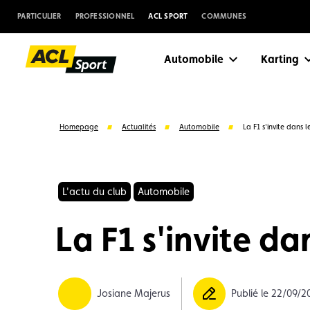
PARTICULIER
PROFESSIONNEL
ACL SPORT
COMMUNES
Automobile
Karting
Homepage
Actualités
Automobile
La F1 s'invite dans l
L'actu du club
Automobile
La F1 s'invite da
Suggestions
Josiane Majerus
Publié le 22/09/2