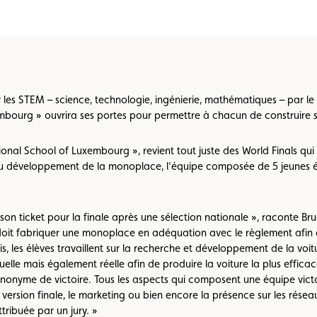
Championnats karting
Règlements
r les STEM – science, technologie, ingénierie, mathématiques – par le
embourg » ouvrira ses portes pour permettre à chacun de construire s
tional School of Luxembourg », revient tout juste des World Finals qu
u développement de la monoplace, l’équipe composée de 5 jeunes étu
on ticket pour la finale après une sélection nationale », raconte Bru
it fabriquer une monoplace en adéquation avec le règlement afin d
 les élèves travaillent sur la recherche et développement de la voiture
lle mais également réelle afin de produire la voiture la plus efficac
ynonyme de victoire. Tous les aspects qui composent une équipe victo
a version finale, le marketing ou bien encore la présence sur les rése
tribuée par un jury. »