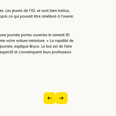
. Les jeunes de l’ISL se sont bien battus,
pris ce qui pouvait être amélioré à l’avenir,
 une journée portes ouvertes le samedi 30
e votre voiture miniature. « La rapidité de
journée, explique Bruce. Le but est de faire
 respectif et convainquent leurs professeurs
Voir
Voir
l’image
l’image
précédente
suivante