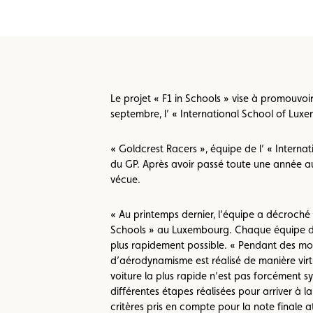
Formulaire licence
Championnats auto
Le projet « F1 in Schools » vise à promouvoi
septembre, l’ « International School of Lux
« Goldcrest Racers », équipe de l’ « Interna
du GP. Après avoir passé toute une année a
vécue.
« Au printemps dernier, l’équipe a décroché s
Schools » au Luxembourg. Chaque équipe do
plus rapidement possible. « Pendant des mois,
d’aérodynamisme est réalisé de manière virtue
voiture la plus rapide n’est pas forcément s
différentes étapes réalisées pour arriver à l
critères pris en compte pour la note finale at