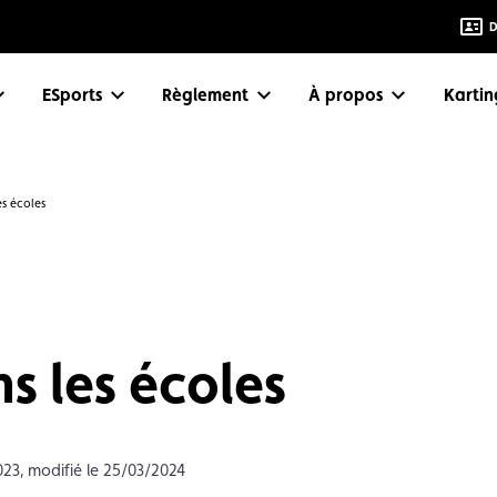
D
eSports
Règlement
À propos
Karti
es écoles
ns les écoles
023, modifié le 25/03/2024