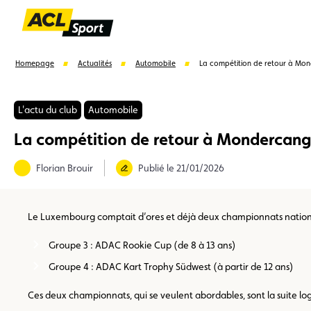
Homepage
Actualités
Automobile
La compétition de retour à Mo
L'actu du club
Automobile
La compétition de retour à Mondercang
Suggestions
Florian Brouir
Publié le 21/01/2026
Formulaire licence
Championnats auto
Champion
Le Luxembourg comptait d’ores et déjà deux championnats nationau
Groupe 3 : ADAC Rookie Cup (de 8 à 13 ans)
Groupe 4 : ADAC Kart Trophy Südwest (à partir de 12 ans)
Ces deux championnats, qui se veulent abordables, sont la suite lo