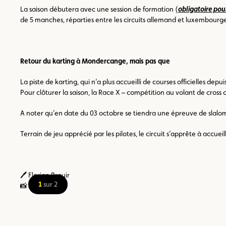
La saison débutera avec une session de formation (
obligatoire pour
de 5 manches, réparties entre les circuits allemand et luxembourge
Retour du karting à Mondercange, mais pas que
La piste de karting, qui n’a plus accueilli de courses officielles d
Pour clôturer la saison, la Race X – compétition au volant de cros
A noter qu’en date du 03 octobre se tiendra une épreuve de slal
Terrain de jeu apprécié par les pilotes, le circuit s’apprête à accue
🖊️ Florian Brouir
1
sur 2
📸 ACL Sport