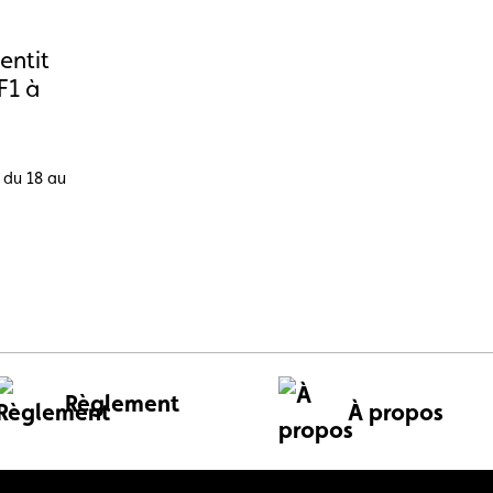
entit
F1 à
l du 18 au
Règlement
À propos