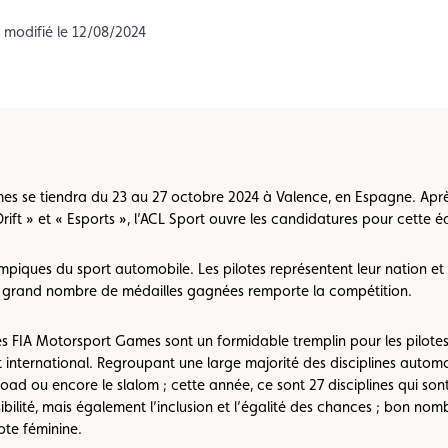
Championnats karting
Règlements
, modifié le 12/08/2024
es se tiendra du 23 au 27 octobre 2024 à Valence, en Espagne. Aprè
ift » et « Esports », l’ACL Sport ouvre les candidatures pour cette éd
piques du sport automobile. Les pilotes représentent leur nation et
us grand nombre de médailles gagnées remporte la compétition.
s FIA Motorsport Games sont un formidable tremplin pour les pilotes
nternational. Regroupant une large majorité des disciplines automobi
road ou encore le slalom ; cette année, ce sont 27 disciplines qui so
sibilité, mais également l’inclusion et l’égalité des chances ; bon no
ote féminine.