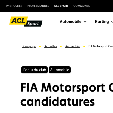
PARTICULIER
PROFESSIONNEL
ACL SPORT
COMMUNES
Automobile
Karting
Homepage
Actualités
Automobile
FIA Motorsport Gam
L'actu du club
Automobile
FIA Motorsport 
candidatures
Suggestions