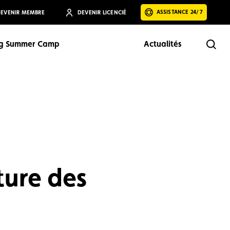
ASSISTANCE 24/7
EVENIR MEMBRE
DEVENIR LICENCIÉ
ng Summer Camp
Actualités
Rech
Rechercher
ture des