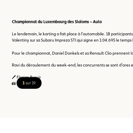
Championnat du Luxembourg des Slaloms – Auto
Le lendemain, le karting a fait place à l’automobile. 18 participants
Valentiny sur sa Subaru Impreza STI qui signe en 1:04.695 le temps l
Pour le championnat, Daniel Donkels et sa Renault Clio prennent la
Ravi du déroulement du week-end, les concurrents se sont d’ores 
🖊️ Florian Brouir
1
sur 19
📸 Yves Faber