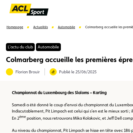
Homepage
Actualités
Automobile
Colmarberg accueille les premiè
L'actu du club
Automobile
Colmarberg accueille les premières épre
Suggestions
Florian Brouir
Publié le 25/06/2025
Formulaire licence
Championnats auto
Champion
Championnat du Luxembourg des Slaloms – Karting
Samedi a été donné le coup d’envoi du championnat du Luxembourg de
Indiscutablement, Pit Limpach est celui qui s’en est le mieux sorti ;
ème
En 2
position, nous retrouvons Mika Kolakovic, et Jeff Dell com
Au niveau du championnat, Pit Limpach se hisse en tête avec 186 poi