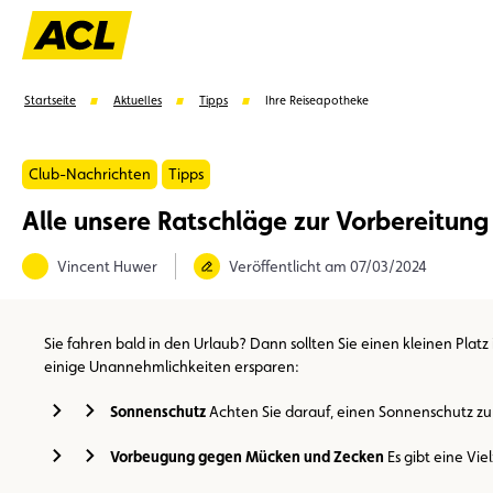
Startseite
Aktuelles
Tipps
Ihre Reiseapotheke
Club-Nachrichten
Tipps
Alle unsere Ratschläge zur Vorbereitung
Vorschläge
Vincent Huwer
Veröffentlicht am 07/03/2024
Mitglied
Mitgliedervorteile
Vignetten
Umwel
Sie fahren bald in den Urlaub? Dann sollten Sie einen kleinen Pla
einige Unannehmlichkeiten ersparen:
Sonnenschutz
Achten Sie darauf, einen Sonnenschutz zu w
Vorbeugung gegen Mücken und Zecken
Es gibt eine Vie