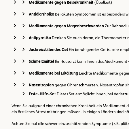
Medikamente gegen Reisekrankheit
(Übelkeit)
Antidiarrhoika
Bei akuten Symptomen ist es besonders wic
Medikamente gegen Magenbeschwerden
Zur Behandlu
Antipyretika
Denken Sie auch daran, ein Thermometer mit
Juckreizstillendes Gel
Ein beruhigendes Gel ist sehr emp
Schmerzmittel
Ihr Hausarzt kann Ihnen das Medikament ve
Medikamente bei Erkältung
Leichte Medikamente gegen 
Nasentropfen
gegen Ohrenschmerzen. Nasentropfen sind
Erste-Hilfe-Set
Dieses Set ermöglicht Ihnen, bei Verletzu
Wenn Sie aufgrund einer chronischen Krankheit ein Medikament da
ein ärztliches Attest mitbringen müssen. In einigen Ländern sind 
Achten Sie auf alle schwer einzuschätzenden Symptome (z.B. plötzl