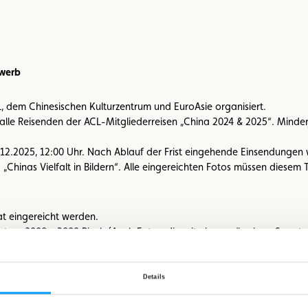
werb
dem Chinesischen Kulturzentrum und EuroAsie organisiert.
alle Reisenden der ACL-Mitgliederreisen „China 2024 & 2025“. Minder
.12.2025, 12:00 Uhr. Nach Ablauf der Frist eingehende Einsendungen 
Chinas Vielfalt in Bildern“. Alle eingereichten Fotos müssen diesem
t eingereicht werden.
estens 3000 x 2000 Pixel. (Auch Fotos, die mit einem gängigen Smar
hen, Rahmen oder Signaturen enthalten.
eberrechte an den eingereichten Fotos besitzen. Mit der Einsendung e
Details