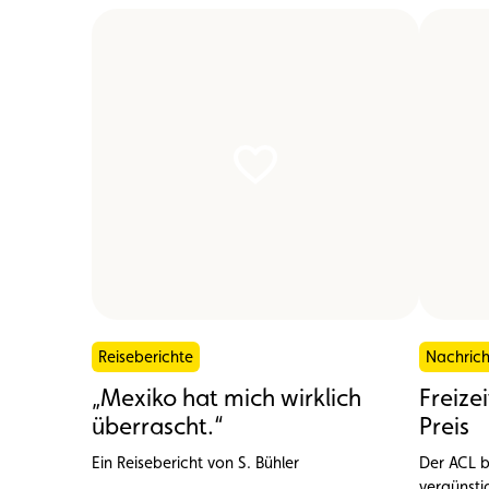
Reiseberichte
Nachric
„Mexiko hat mich wirklich
Freize
überrascht.“
Preis
Ein Reisebericht von S. Bühler
Der ACL b
vergünstig