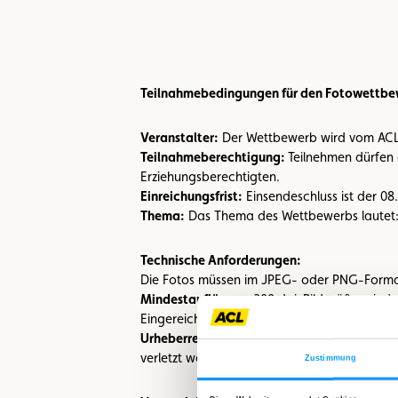
Teilnahmebedingungen für den Fotowettbe
Veranstalter:
Der Wettbewerb wird vom ACL, 
Teilnahmeberechtigung:
Teilnehmen dürfen 
Erziehungsberechtigten.
Einreichungsfrist:
Einsendeschluss ist der 08
Thema:
Das Thema des Wettbewerbs lautet: „
Technische Anforderungen:
Die Fotos müssen im JPEG- oder PNG-Forma
Mindestauflösung:
300 dpi, Bildgröße mind
Eingereichte Fotos dürfen keine Wasserzeic
Urheberrecht:
Die Teilnehmer müssen die Urh
verletzt werden.
Zustimmung