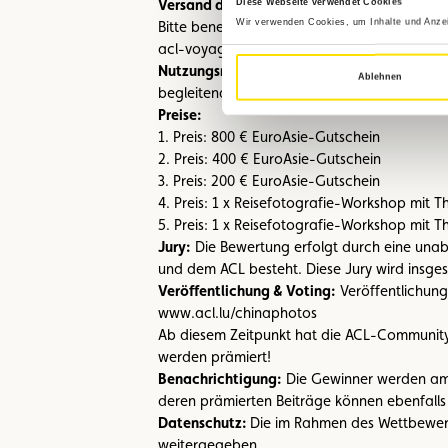
Versand der Bilder:
Diese Webseite verwendet Cookies
Wir verwenden Cookies, um Inhalte und Anzeig
Bitte benennen Sie Ihre Bilder mit Ihrem
Nam
acl-voyages@acl.lu. Sollten die Bilder zu g
Nutzungsrechte:
Die Veranstalter erhalten 
Ablehnen
begleitenden Öffentlichkeitsarbeit unentgeltl
Preise:
1. Preis: 800 € EuroAsie-Gutschein
2. Preis: 400 € EuroAsie-Gutschein
3. Preis: 200 € EuroAsie-Gutschein
4. Preis: 1 x Reisefotografie-Workshop mit
5. Preis: 1 x Reisefotografie-Workshop mit 
Jury:
Die Bewertung erfolgt durch eine unabh
und dem ACL besteht. Diese Jury wird insge
Veröffentlichung & Voting:
Veröffentlichung
www.acl.lu/chinaphotos
Ab diesem Zeitpunkt hat die ACL-Community di
werden prämiert!
Benachrichtigung:
Die Gewinner werden am 1
deren prämierten Beiträge können ebenfalls
Datenschutz:
Die im Rahmen des Wettbewerb
weitergegeben.