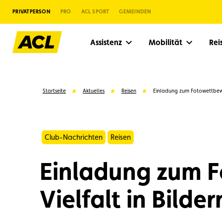
PRIVATPERSON
PRO
ACL SPORT
GEMEINDEN
Assistenz
Mobilität
Re
Startseite
Aktuelles
Reisen
Einladung zum Fotowettbewer
Club-Nachrichten
Reisen
Einladung zum 
Vielfalt in Bilder
Vorschläge