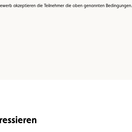
ewerb akzeptieren die Teilnehmer die oben genannten Bedingungen
Bild
im
Großformat
ansehen
ressieren