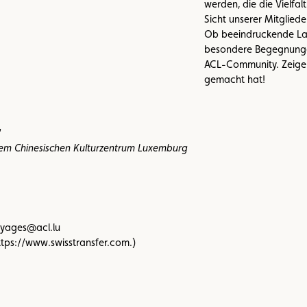
werden, die die Vielf
Sicht unserer Mitglieder
Ob beeindruckende Land
besondere Begegnungen,
ACL-Community. Zeigen 
gemacht hat!
“
dem Chinesischen Kulturzentrum Luxemburg
voyages@acl.lu
https://www.swisstransfer.com.)