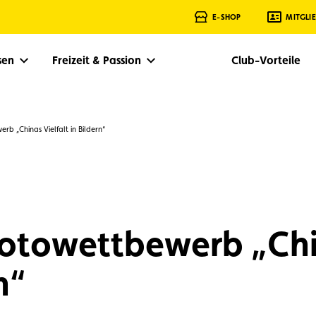
E-SHOP
MITGLI
isen
Freizeit & Passion
Club-Vorteile
b „Chinas Vielfalt in Bildern“
Fotowettbewerb „Ch
n“