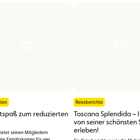
hten
Reiseberichte
itspaß zum reduzierten
Toscana Splendida – I
von seiner schönsten 
erleben!
ietet seinen Mitgliedern
te Eintrittskarten für vier