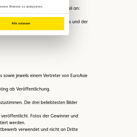
unsere Website zu analysieren.
önnen, und senden Sie sie per E-Mail an:
ttps://www.swisstransfer.com.
tellungen im Rahmen des Wettbewerbs und der
Alle zulassen
 sowie jeweils einem Vertreter von EuroAsie
ting ab Veröffentlichung.
zustimmen. Die drei beliebtesten Bilder
veröffentlicht. Fotos der Gewinner und
tiert werden.
tbewerb verwendet und nicht an Dritte