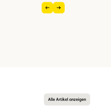
.
Vorheriges
Nächstes
Bild
Bild
anzeigen
anzeigen
Alle Artikel anzeigen