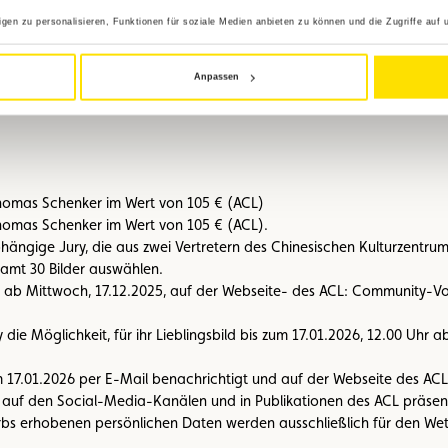
en zu personalisieren, Funktionen für soziale Medien anbieten zu können und die Zugriffe auf 
en
und Ihrer
ACL-Mitgliedsnummer
, damit wir sie besser zuordnen k
roß für den Versand per E-Mail sein, empfehlen wir die Nutzung von h
das Recht, die eingereichten Fotos für Veröffentlichungen und Auss
Anpassen
ich zu nutzen.
 Thomas Schenker im Wert von 105 € (ACL)
Thomas Schenker im Wert von 105 € (ACL).
ängige Jury, die aus zwei Vertretern des Chinesischen Kulturzentrums
samt 30 Bilder auswählen.
 ab Mittwoch, 17.12.2025, auf der Webseite- des ACL: Community-Vo
e Möglichkeit, für ihr Lieblingsbild bis zum 17.01.2026, 12.00 Uhr ab
7.01.2026 per E-Mail benachrichtigt und auf der Webseite des ACL 
 auf den Social-Media-Kanälen und in Publikationen des ACL präsen
s erhobenen persönlichen Daten werden ausschließlich für den Wet