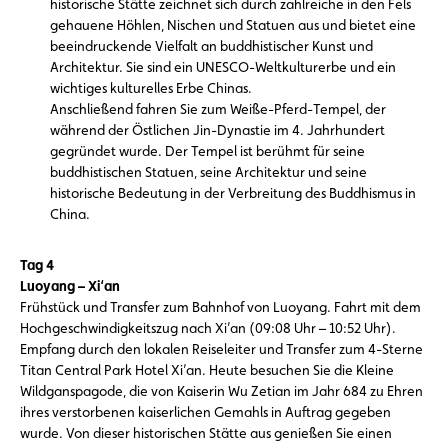
historische Stätte zeichnet sich durch zahlreiche in den Fels
gehauene Höhlen, Nischen und Statuen aus und bietet eine
beeindruckende Vielfalt an buddhistischer Kunst und
Architektur. Sie sind ein UNESCO-Weltkulturerbe und ein
wichtiges kulturelles Erbe Chinas.
Anschließend fahren Sie zum Weiße-Pferd-Tempel, der
während der Östlichen Jin-Dynastie im 4. Jahrhundert
gegründet wurde. Der Tempel ist berühmt für seine
buddhistischen Statuen, seine Architektur und seine
historische Bedeutung in der Verbreitung des Buddhismus in
China.
Tag 4
Luoyang – Xi‘an
Frühstück und Transfer zum Bahnhof von Luoyang. Fahrt mit dem
Hochgeschwindigkeitszug nach Xi’an (09:08 Uhr – 10:52 Uhr).
Empfang durch den lokalen Reiseleiter und Transfer zum 4-Sterne
Titan Central Park Hotel Xi’an. Heute besuchen Sie die Kleine
Wildganspagode, die von Kaiserin Wu Zetian im Jahr 684 zu Ehren
ihres verstorbenen kaiserlichen Gemahls in Auftrag gegeben
wurde. Von dieser historischen Stätte aus genießen Sie einen