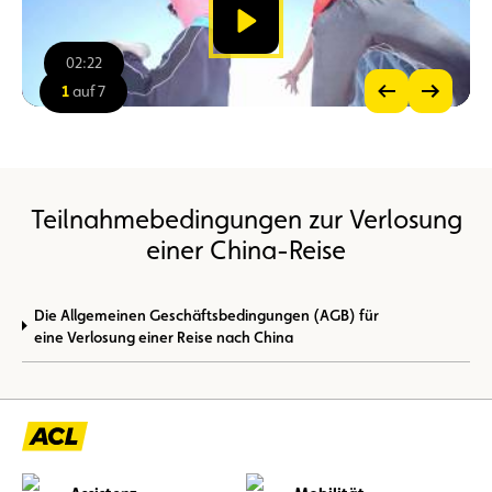
ansehen
02:22
00:00
/
02:22
1
auf 7
Vorheriges
Nächstes
Bild
Bild
Bild
anzeigen
anzeigen
im
Großformat
ansehen
Teilnahmebedingungen zur Verlosung
einer China-Reise
Die Allgemeinen Geschäftsbedingungen (AGB) für
eine Verlosung einer Reise nach China