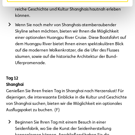
Liyang Road, Sichuan Bei Road und Duolun Road, wo Sie die
reiche Geschichte und Kultur Shanghais hautnah erleben
können.
Wenn Sie noch mehr von Shanghais atemberaubender
Skyline sehen möchten, bieten wir Ihnen die Möglichkeit
einer optionalen Huangpu River Cruise. Diese Bootsfahrt auf
dem Huangpu River bietet Ihnen einen spektakulären Blick
auf die modernen Wolkenkratzer, die die Ufer des Flusses
säumen, sowie auf die historische Architektur der Bund-
Uferpromenade.
Tag 12
Shanghai
Genießen Sie Ihren freien Tag in Shanghai nach Herzenslust! Für
diejenigen, die interessante Einblicke in die Kultur und Geschichte
von Shanghai suchen, bieten wir die Möglichkeit ein optionales
Ausflugspaket zu buchen. (F)
Beginnen Sie Ihren Tag mit einem Besuch in einer
Seidenfabrik, wo Sie die Kunst der Seidenherstellung
kennenlernen können. Anschließend haben Sie die