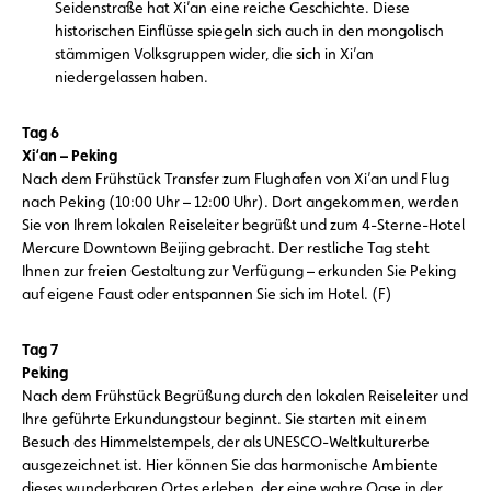
Seidenstraße hat Xi’an eine reiche Geschichte. Diese
historischen Einflüsse spiegeln sich auch in den mongolisch
stämmigen Volksgruppen wider, die sich in Xi’an
niedergelassen haben.
Tag 6
Xi‘an – Peking
Nach dem Frühstück Transfer zum Flughafen von Xi’an und Flug
nach Peking (10:00 Uhr – 12:00 Uhr). Dort angekommen, werden
Sie von Ihrem lokalen Reiseleiter begrüßt und zum 4-Sterne-Hotel
Mercure Downtown Beijing gebracht. Der restliche Tag steht
Ihnen zur freien Gestaltung zur Verfügung – erkunden Sie Peking
auf eigene Faust oder entspannen Sie sich im Hotel. (F)
Tag 7
Peking
Nach dem Frühstück Begrüßung durch den lokalen Reiseleiter und
Ihre geführte Erkundungstour beginnt. Sie starten mit einem
Besuch des Himmelstempels, der als UNESCO-Weltkulturerbe
ausgezeichnet ist. Hier können Sie das harmonische Ambiente
dieses wunderbaren Ortes erleben, der eine wahre Oase in der