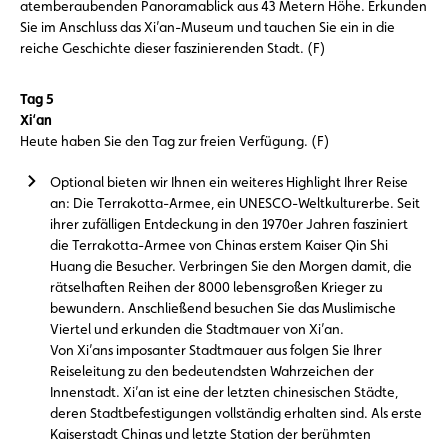
atemberaubenden Panoramablick aus 43 Metern Höhe. Erkunden
Sie im Anschluss das Xi’an-Museum und tauchen Sie ein in die
reiche Geschichte dieser faszinierenden Stadt. (F)
Tag 5
Xi‘an
Heute haben Sie den Tag zur freien Verfügung. (F)
Optional bieten wir Ihnen ein weiteres Highlight Ihrer Reise
an: Die Terrakotta-Armee, ein UNESCO-Weltkulturerbe. Seit
ihrer zufälligen Entdeckung in den 1970er Jahren fasziniert
die Terrakotta-Armee von Chinas erstem Kaiser Qin Shi
Huang die Besucher. Verbringen Sie den Morgen damit, die
rätselhaften Reihen der 8000 lebensgroßen Krieger zu
bewundern. Anschließend besuchen Sie das Muslimische
Viertel und erkunden die Stadtmauer von Xi’an.
Von Xi’ans imposanter Stadtmauer aus folgen Sie Ihrer
Reiseleitung zu den bedeutendsten Wahrzeichen der
Innenstadt. Xi’an ist eine der letzten chinesischen Städte,
deren Stadtbefestigungen vollständig erhalten sind. Als erste
Kaiserstadt Chinas und letzte Station der berühmten