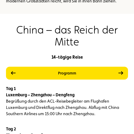
modernen Großstädten reicht, wird Sie in ihren Bann ziehen.
China – das Reich der
Mitte
14-tägige Reise
vorherige
weite
Leistungen
Preise
Programm
Tag 1
Luxemburg – Zhengzhou – Dengfeng
Begrüßung durch den ACL-Reisebegleiter am Flughafen
Luxemburg und Direktflug nach Zhengzhou. Abflug mit China
Southern Airlines um 15:00 Uhr nach Zhengzhou.
Tag 2