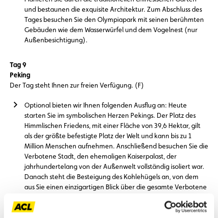
und bestaunen die exquisite Architektur. Zum Abschluss des
Tages besuchen Sie den Olympiapark mit seinen berühmten
Gebäuden wie dem Wasserwürfel und dem Vogelnest (nur
Außenbesichtigung).
Tag 9
Peking
Der Tag steht Ihnen zur freien Verfügung. (F)
Optional bieten wir Ihnen folgenden Ausflug an: Heute
starten Sie im symbolischen Herzen Pekings. Der Platz des
Himmlischen Friedens, mit einer Fläche von 39,6 Hektar, gilt
als der größte befestigte Platz der Welt und kann bis zu 1
Million Menschen aufnehmen. Anschließend besuchen Sie die
Verbotene Stadt, den ehemaligen Kaiserpalast, der
jahrhundertelang von der Außenwelt vollständig isoliert war.
Danach steht die Besteigung des Kohlehügels an, von dem
aus Sie einen einzigartigen Blick über die gesamte Verbotene
Stadt haben. Am Nachmittag genießen Sie eine Rikschafahrt
durch die verwinkelten Hutongs, die Altstadt Pekings.