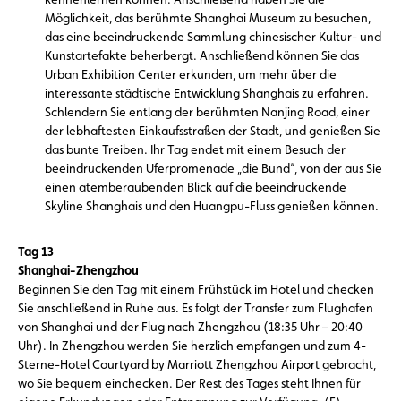
Möglichkeit, das berühmte Shanghai Museum zu besuchen,
das eine beeindruckende Sammlung chinesischer Kultur- und
Kunstartefakte beherbergt. Anschließend können Sie das
Urban Exhibition Center erkunden, um mehr über die
interessante städtische Entwicklung Shanghais zu erfahren.
Schlendern Sie entlang der berühmten Nanjing Road, einer
der lebhaftesten Einkaufsstraßen der Stadt, und genießen Sie
das bunte Treiben. Ihr Tag endet mit einem Besuch der
beeindruckenden Uferpromenade „die Bund“, von der aus Sie
einen atemberaubenden Blick auf die beeindruckende
Skyline Shanghais und den Huangpu-Fluss genießen können.
Tag 13
Shanghai-Zhengzhou
Beginnen Sie den Tag mit einem Frühstück im Hotel und checken
Sie anschließend in Ruhe aus. Es folgt der Transfer zum Flughafen
von Shanghai und der Flug nach Zhengzhou (18:35 Uhr – 20:40
Uhr). In Zhengzhou werden Sie herzlich empfangen und zum 4-
Sterne-Hotel Courtyard by Marriott Zhengzhou Airport gebracht,
wo Sie bequem einchecken. Der Rest des Tages steht Ihnen für