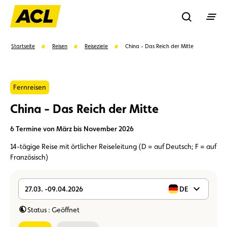
Recherche
Startseite
Reisen
Reiseziele
China - Das Reich der Mitte
Suchen
Fernreisen
China - Das Reich der Mitte
Vorschläge
6 Termine von März bis November 2026
Mitglied
Mitgliedervorteile
Vignetten
14-tägige Reise mit örtlicher Reiseleitung (D = auf Deutsch; F = auf
Französisch)
Umweltplakette
Kaufvertrag
27.03. -09.04.2026
DE
Status : Geöffnet