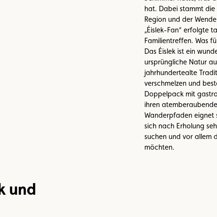
hat. Dabei stammt die 
Region und der Wendep
„Éislek-Fan“ erfolgte t
Familientreffen. Was für
Das Éislek ist ein wund
ursprüngliche Natur auf
jahrhundertealte Tradi
verschmelzen und bes
Doppelpack mit gastron
ihren atemberaubende
Wanderpfaden eignet sic
sich nach Erholung seh
suchen und vor allem 
möchten.
k und