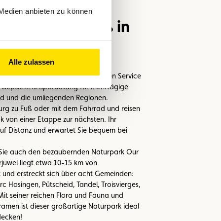
 Medien anbieten zu können
uf leichtem Fuß in
r Natur
Alle zulassen
 bietet seinen Gästen übrigens den Service
 Gepäcktransportlösung für mehrtägige
nd und die umliegenden Regionen.
rg zu Fuß oder mit dem Fahrrad und reisen
k von einer Etappe zur nächsten. Ihr
uf Distanz und erwartet Sie bequem bei
n Sie auch den bezaubernden Naturpark Our
juwel liegt etwa 10-15 km von
und erstreckt sich über acht Gemeinden:
arc Hosingen, Pütscheid, Tandel, Troisvierges,
it seiner reichen Flora und Fauna und
ramen ist dieser großartige Naturpark ideal
ecken!