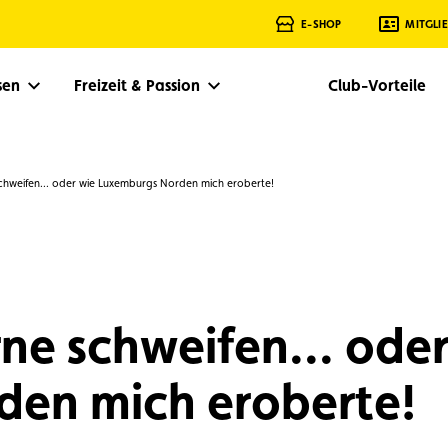
E-SHOP
MITGLI
isen
Freizeit & Passion
Club-Vorteile
chweifen... oder wie Luxemburgs Norden mich eroberte!
ne schweifen... oder
en mich eroberte!