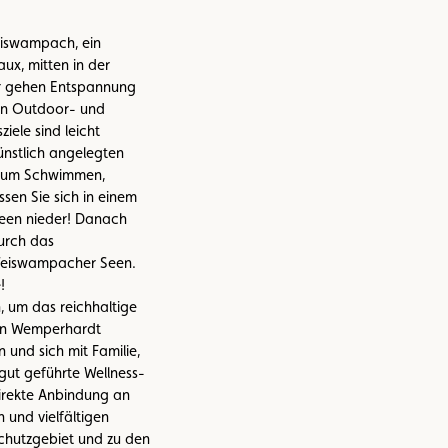
Weiswampach, ein
ux, mitten in der
r gehen Entspannung
gen Outdoor- und
ziele sind leicht
ünstlich angelegten
 zum Schwimmen,
sen Sie sich in einem
Seen nieder! Danach
urch das
Weiswampacher Seen.
!
, um das reichhaltige
in Wemperhardt
und sich mit Familie,
ut geführte Wellness-
irekte Anbindung an
 und vielfältigen
hutzgebiet und zu den