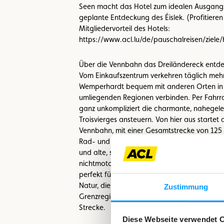
Seen macht das Hotel zum idealen Ausgangs
geplante Entdeckung des Éislek. (Profitieren
Mitgliedervorteil des Hotels:
https://www.acl.lu/de/pauschalreisen/ziele
Über die Vennbahn das Dreiländereck entd
Vom Einkaufszentrum verkehren täglich mehre
Wemperhardt bequem mit anderen Orten in
umliegenden Regionen verbinden. Per Fahrr
ganz unkompliziert die charmante, nahegel
Troisvierges ansteuern. Von hier aus startet
Vennbahn, mit einer Gesamtstrecke von 125 
Rad- und Wanderwege Europas. Sie verläuft
und alte, stillgelegte Eisenbahnstrecken, ist
nichtmotorisierten Verkehr vorbehalten und 
perfekt für eine Radtour im Dreiländereck. 
Natur, die atemberaubenden Aussichten, di
Zustimmung
Grenzregion und ihre Geschichte prägen di
Strecke.
Diese Webseite verwendet 