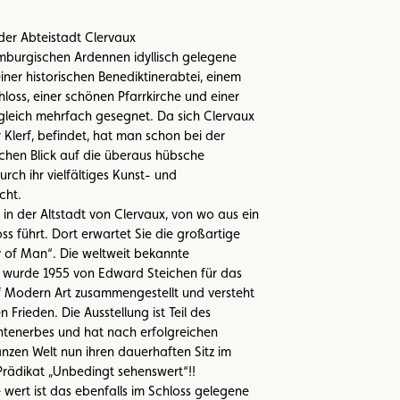
n der Abteistadt Clervaux
mburgischen Ardennen idyllisch gelegene
einer historischen Benediktinerabtei, einem
oss, einer schönen Pfarrkirche und einer
gleich mehrfach gesegnet. Da sich Clervaux
er Klerf, befindet, hat man schon bei der
schen Blick auf die überaus hübsche
rch ihr vielfältiges Kunst- und
cht.
e in der Altstadt von Clervaux, von wo aus ein
ss führt. Dort erwartet Sie die großartige
y of Man“. Die weltweit bekannte
g wurde 1955 von Edward Steichen für das
Modern Art zusammengestellt und versteht
n Frieden. Die Ausstellung ist Teil des
nerbes und hat nach erfolgreichen
anzen Welt nun ihren dauerhaften Sitz im
Prädikat „Unbedingt sehenswert“!!
e wert ist das ebenfalls im Schloss gelegene