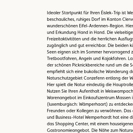
Idealer Startpunkt für Ihren Éislek-Trip ist 
beschauliches, ruhiges Dorf im Kanton Clerva
wunderschönen Eifel-Ardennen-Region. Hie
und Erkundung Hand in Hand. Die vielseiti
Freizeitaktivitäten und die herrlichen Ausflugs
zugänglich und gut erreichbar. Die beiden k
Seen eignen sich im Sommer hervorragend
Tretbootfahren, Angeln und Kajakfahren. Las
der schönen Picknickbereiche rund um die 
empfiehlt sich eine bukolische Wanderung d
Naturschutzgebiet Conzefenn entlang der 
Hier spielt die Natur eindeutig die Hauptrolle
Nutzen Sie Ihren Aufenthalt in Weiswampach
Warenangebot im Einkaufszentrum Massen 
(luxemburgisch: Wämperhaart) zu entdecken 
Freunden oder Kollegen zu verwöhnen. Das g
und Business-Hotel Wemperhardt hat eine d
das Shopping Center, mit einem hauseigenen
Gastronomieangebot. Die Nähe zum Natursc