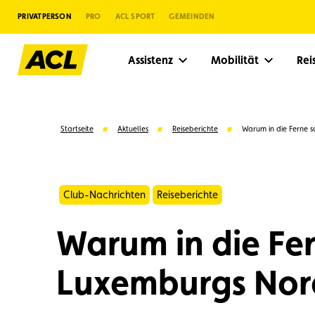
PRIVATPERSON
PRO
ACL SPORT
GEMEINDEN
Assistenz
Mobilität
Re
Startseite
Aktuelles
Reiseberichte
Warum in die Ferne s
Club-Nachrichten
Reiseberichte
Warum in die Fer
Luxemburgs Nord
Vorschläge