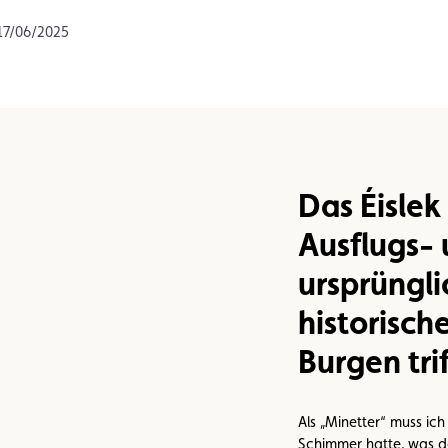
n
Umweltplakette
Kaufvertrag
 17/06/2025
Das Éislek
Ausflugs- 
ursprüngli
historisch
Burgen trif
Als „Minetter“ muss ic
Schimmer hatte, was de