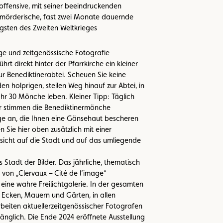
fensive, mit seiner beeindruckenden
e mörderische, fast zwei Monate dauernde
igsten des Zweiten Weltkrieges
e und zeitgenössische Fotografie
ührt direkt hinter der Pfarrkirche ein kleiner
r Benediktinerabtei. Scheuen Sie keine
n holprigen, steilen Weg hinauf zur Abtei, in
r 30 Mönche leben. Kleiner Tipp: Täglich
r stimmen die Benediktinermönche
e an, die Ihnen eine Gänsehaut bescheren
 Sie hier oben zusätzlich mit einer
cht auf die Stadt und auf das umliegende
s Stadt der Bilder. Das jährliche, thematisch
von „Clervaux – Cité de l’image“
eine wahre Freilichtgalerie. In der gesamten
n Ecken, Mauern und Gärten, in allen
beiten aktuellerzeitgenössischer Fotografen
gänglich. Die Ende 2024 eröffnete Ausstellung