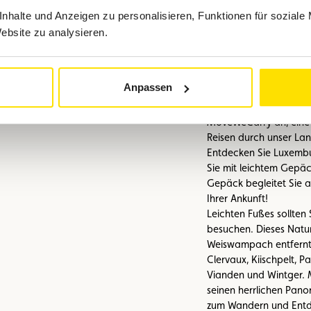
nhalte und Anzeigen zu personalisieren, Funktionen für soziale
Wandern a
Website zu analysieren.
Grandiose
Anpassen
Das Hotel Wemperhardt
MoveWeCarry an, eine
Reisen durch unser La
Entdecken Sie Luxembu
Sie mit leichtem Gepäc
Gepäck begleitet Sie a
Ihrer Ankunft!
Leichten Fußes sollte
besuchen. Dieses Natur
Weiswampach entfernt 
Clervaux, Kiischpelt, P
Vianden und Wintger. M
seinen herrlichen Pano
zum Wandern und Entd