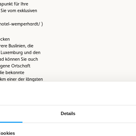
punkt für Ihre
 Sie vom exklusiven
/hotel-wemperhardt/ )
ecken
re Buslinien, die
 Luxemburg und den
ad können Sie auch
egene Ortschaft
 die bekannte
km einer der längsten
 über Treidelpfade
 gänzlich dem
eignet sich daher
Die allgegenwärtige
e Atmosphäre einer
Details
ese wunderbare
Cookies