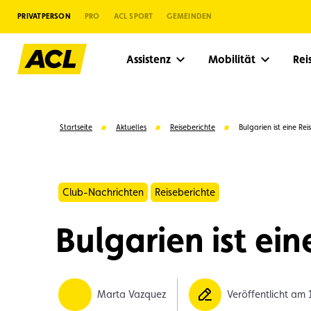
PRIVATPERSON
PRO
ACL SPORT
GEMEINDEN
Assistenz
Mobilität
Re
Startseite
Aktuelles
Reiseberichte
Bulgarien ist eine Rei
Club-Nachrichten
Reiseberichte
Bulgarien ist ein
Vorschläge
Marta Vazquez
Veröffentlicht am