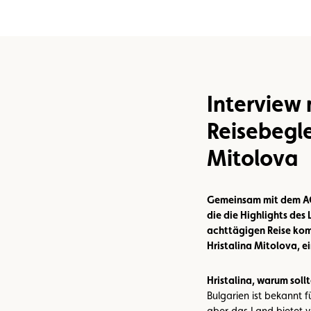
n
Umweltplakette
Kaufvertrag
Interview 
Reisebegle
Mitolova
Gemeinsam mit dem ACL
die die Highlights des
achttägigen Reise komb
Hristalina Mitolova, ei
Hristalina, warum sol
Bulgarien ist bekannt 
aber das Land bietet vi