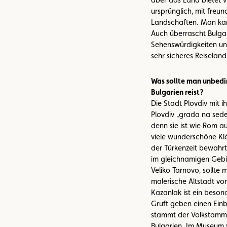
ursprünglich, mit fre
Landschaften. Man kann
Auch überrascht Bulgar
Sehenswürdigkeiten und
sehr sicheres Reiseland
Was sollte man unbedi
Bulgarien reist?
Die Stadt Plovdiv mit 
Plovdiv „grada na sede
denn sie ist wie Rom au
viele wunderschöne Klö
der Türkenzeit bewahrt
im gleichnamigen Gebir
Veliko Tarnovo, sollte
malerische Altstadt vo
Kazanlak ist ein beson
Gruft geben einen Einb
stammt der Volkstamm 
Bulgarien. Im Museum 