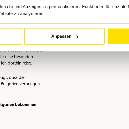
titut in Bulgarien, das
nhalte und Anzeigen zu personalisieren, Funktionen für soziale
pan verkauft. Denn
Website zu analysieren.
er großen Beliebtheit.
t in Bulgarien?
Anpassen
r international geprägt
eute. Es gibt
sche Viertel, … Die Stadt
ihr eine besondere
ch dorthin reise.
eugt, dass die
 Bulgarien verbringen
 Bulgarien bekommen