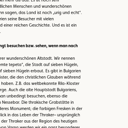
undlichen Menschen und wunderschönen
 sagen, das Land ist noch „urig und echt“.
ien seine Besucher mit vielen
 einer reichen Geschichte. Und es ist ein
.
ngt besuchen bzw. sehen, wenn man nach
ihrer wunderschönen Altstadt. Wir nennen
mte tepeta“, die Stadt auf sieben Hügeln,
f sieben Hügeln erbaut. Es gibt in Bulgarien
ster, die den christlichen Glauben während
 haben. Z.B. das weltbekannte Rila-Kloster
ge. Auch die alte Hauptstadt Bulgariens,
 man unbedingt besuchen, ebenso die
n Nessebar. Die thrakische Grabstätte in
deres Monument; die farbigen Fresken in der
lick in das Leben der Thraker– ursprünglich
der Thraker aus der Region des heutigen
von Varna werden wir ein ganz besonderes