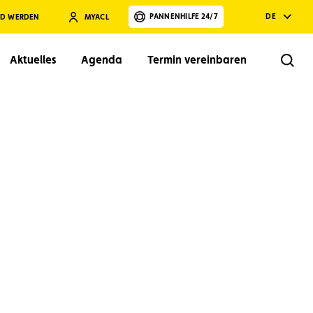
PANNENHILFE 24/7
DE
ED WERDEN
MYACL
Aktuelles
Agenda
Termin vereinbaren
Rech
Suchen