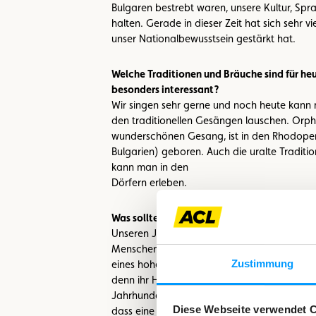
Bulgaren bestrebt waren, unsere Kultur, Sp
halten. Gerade in dieser Zeit hat sich sehr vi
unser Nationalbewusstsein gestärkt hat.
Welche Traditionen und Bräuche sind für he
besonders interessant?
Wir singen sehr gerne und noch heute kann 
den traditionellen Gesängen lauschen. Orph
wunderschönen Gesang, ist in den Rhodopen
Bulgarien) geboren. Auch die uralte Traditi
kann man in den
Dörfern erleben.
Was sollte man in Bulgarien unbedingt esse
Unseren Joghurt! Unser Joghurt schmeckt fa
Menschen in den bulgarischen Bergen erfreue
Zustimmung
eines hohen Alters und man wunderte sich, w
denn ihr Hauptnahrungsmittel war die Milch
Jahrhunderts konnte ein bulgarischer Studen
Diese Webseite verwendet 
dass eine bestimmte Joghurtkultur, das „Bact