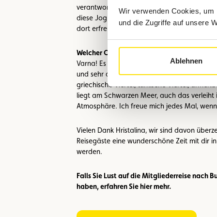
verantwortlich ist. Heute gibt es sogar ein Ins
Wir verwenden Cookies, um I
diese Joghurtbakterien züchtet und nach Ja
und die Zugriffe auf unsere 
dort erfreut sich der bulgarische Joghurt ein
Welcher Ort ist dein persönlicher Lieblingsor
Ablehnen
Varna! Es ist meine Geburtsstadt, sie ist seh
und sehr alt. Die Geschichte lebt dort noch h
griechische Viertel, türkische Viertel, armeni
liegt am Schwarzen Meer, auch das verleiht 
Atmosphäre. Ich freue mich jedes Mal, wenn i
Vielen Dank Hristalina, wir sind davon überz
Reisegäste eine wunderschöne Zeit mit dir in
werden.
Falls Sie Lust auf die Mitgliederreise nach
haben, erfahren Sie hier mehr.