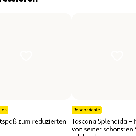
hten
Reiseberichte
itspaß zum reduzierten
Toscana Splendida – I
von seiner schönsten 