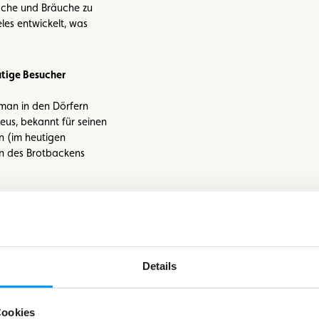
rache und Bräuche zu
eles entwickelt, was
utige Besucher
man in den Dörfern
eus, bekannt für seinen
 (im heutigen
on des Brotbackens
n?
ntastisch! Die
n sich in der Regel
Details
ie das sein kann –
. Anfang des 19.
t in Paris nachweisen,
Cookies
erius Bulgaricus“ dafür