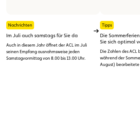
Nachrichten
Tipps
Im Juli auch samstags für Sie da
Die Sommerferien 
Sie sich optimal 
Auch in diesem Jahr öffnet der ACL im Juli
Die Zahlen des ACL be
seinen Empfang ausnahmsweise jeden
während der Sommer
Samstagvormittag von 8.00 bis 13.00 Uhr.
August) bearbeitete
Pannenhilfeeinsätze
dem Ausland. An der 
Vorfälle: die entlade
%), Reifenprobleme 
Motorschäden, Über
Kühlungsprobleme (1
die sich durch eine
weitgehend vermeide