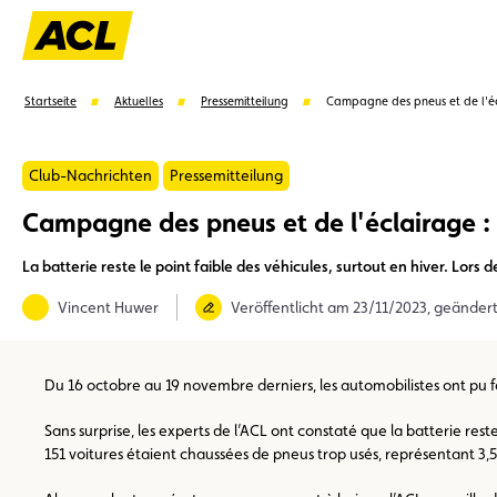
Startseite
Aktuelles
Pressemitteilung
Campagne des pneus et de l'éc
Club-Nachrichten
Pressemitteilung
Campagne des pneus et de l'éclairage :
Vorschläge
La batterie reste le point faible des véhicules, surtout en hiver. Lor
Mitglied
Mitgliedervorteile
Vignetten
Umwel
Vincent Huwer
Veröffentlicht am 23/11/2023, geänder
Du 16 octobre au 19 novembre derniers, les automobilistes ont pu fa
Sans surprise, les experts de l’ACL ont constaté que la batterie res
151 voitures étaient chaussées de pneus trop usés, représentant 3,5 