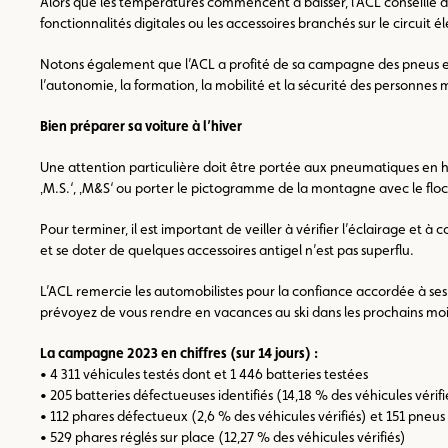
Alors que les températures commencent à baisser, l’ACL conseille de 
fonctionnalités digitales ou les accessoires branchés sur le circuit 
Notons également que l’ACL a profité de sa campagne des pneus et d
l’autonomie, la formation, la mobilité et la sécurité des personnes
Bien préparer sa voiture à l’hiver
Une attention particulière doit être portée aux pneumatiques en hiv
‚M.S.‘, ‚M&S‘ ou porter le pictogramme de la montagne avec le flo
Pour terminer, il est important de veiller à vérifier l’éclairage et 
et se doter de quelques accessoires antigel n’est pas superflu.
L’ACL remercie les automobilistes pour la confiance accordée à ses 
prévoyez de vous rendre en vacances au ski dans les prochains moi
La campagne 2023 en chiffres (sur 14 jours) :
• 4 311 véhicules testés dont et 1 446 batteries testées
• 205 batteries défectueuses identifiés (14,18 % des véhicules vérifi
• 112 phares défectueux (2,6 % des véhicules vérifiés) et 151 pneus
• 529 phares réglés sur place (12,27 % des véhicules vérifiés)