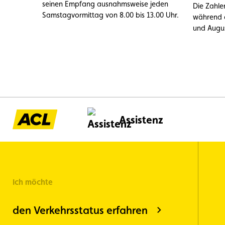
seinen Empfang ausnahmsweise jeden
Die Zahle
Samstagvormittag von 8.00 bis 13.00 Uhr.
während 
und Augus
6.200 Pan
1.000 aus
festgestel
V-Batteri
%) sowie
oder Kühl
Kategorie
vorbeuge
Assistenz
vermeiden
Ich möchte
den Verkehrsstatus erfahren