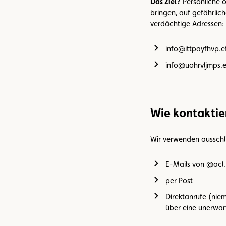
Das Ziel?
Persönliche o
bringen, auf gefährliche
verdächtige Adressen:
info@ittpayfhvp.ef
info@uohrvljmps.ef
Wie kontaktier
Wir verwenden ausschli
E-Mails von @acl.
per Post
Direktanrufe (nie
über eine unerwar