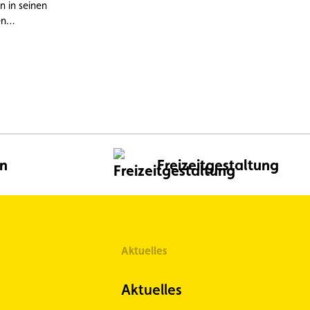
 in seinen
en
ckung der
 ACL im
en
Freizeitgestaltung
Aktuelles
Aktuelles