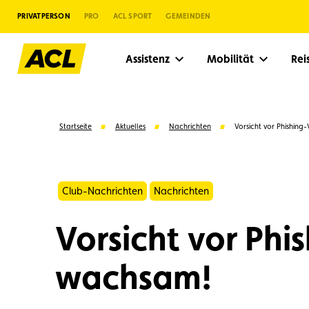
PRIVATPERSON
PRO
ACL SPORT
GEMEINDEN
Assistenz
Mobilität
Re
Startseite
Aktuelles
Nachrichten
Vorsicht vor Phishing
Club-Nachrichten
Nachrichten
Vorsicht vor Phi
wachsam!
Vorschläge