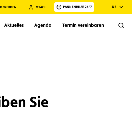
PANNENHILFE 24/7
DE
ED WERDEN
MYACL
Aktuelles
Agenda
Termin vereinbaren
Rech
Suchen
iben Sie