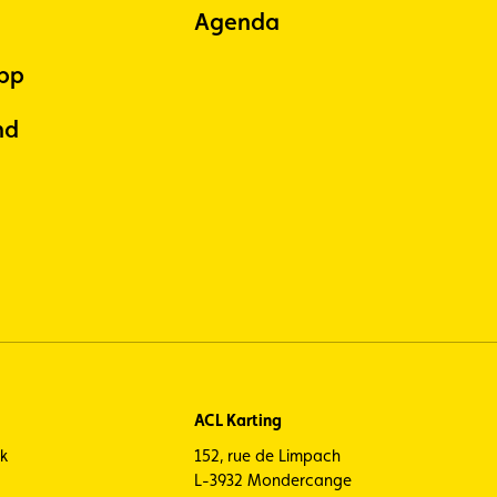
Agenda
pp
nd
ACL Karting
ck
152, rue de Limpach
L-3932 Mondercange