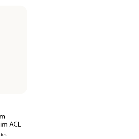
um
eim ACL
 des