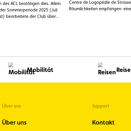
Centre de Logopédie de Strassen
n des ACL bestätigen dies. Allein
Räumlichkeiten empfangen: ein
der Sommerperiode 2025 (Juli
Vormittag lang stand die Entde
t) bearbeitete der Club über
Berufe und Dienstleistungen des
nenhilfeeinsätze, davon knapp
Mittelpunkt.
 dem Ausland. An der Spitze der
lten Vorfälle: die entladene 12-
e (23,6 %), Reifenprobleme (14,9
 Motorschäden, Überhitzung
ungsprobleme (11 %), drei
n, die sich durch eine
nde Wartung weitgehend
Mobilität
Reis
 lassen.
Über uns
Support
Über uns
Kontakt