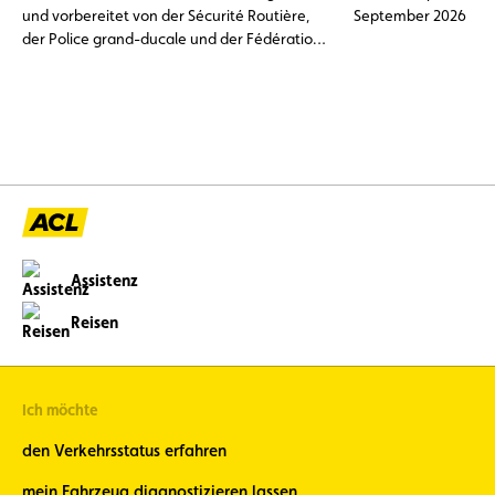
und vorbereitet von der Sécurité Routière,
September 2026
der Police grand-ducale und der Fédération
du Sport Cycliste Luxembourgeois (FSCL),
haben Luxemburg am 28. September beim
European Traffic Education Contest (ETEC) in
Belgrad vertreten.
Assistenz
Reisen
Ich möchte
den Verkehrsstatus erfahren
mein Fahrzeug diagnostizieren lassen