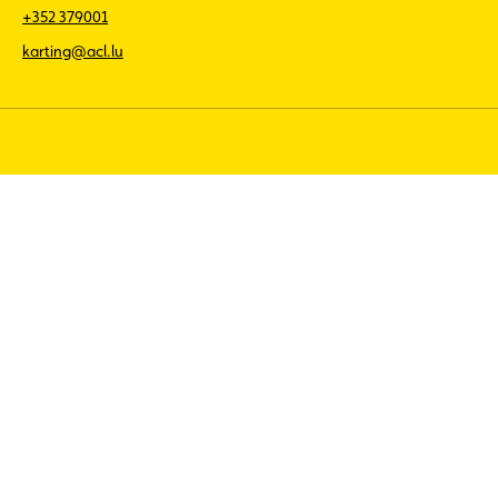
+352 379001
karting@acl.lu