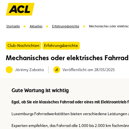
Startseite
Aktuelles
Erfahrungsberichte
Mechanisches oder elektris
Club-Nachrichten
Erfahrungsberichte
Mechanisches oder elektrisches Fahrrad
Vorschläge
Jérémy Zabatta
Veröffentlicht am 28/05/2025
Mitglied
Mitgliedervorteile
Vignetten
Umwel
Gute Wartung ist wichtig
Egal, ob Sie ein klassisches Fahrrad oder eines mit Elektroantrie
Luxemburgs Fahrradwerkstätten bieten verschiedene Leistungen zu 
Experten empfehlen, das Fahrrad alle 1.000 bis 2.000 km fachmänni