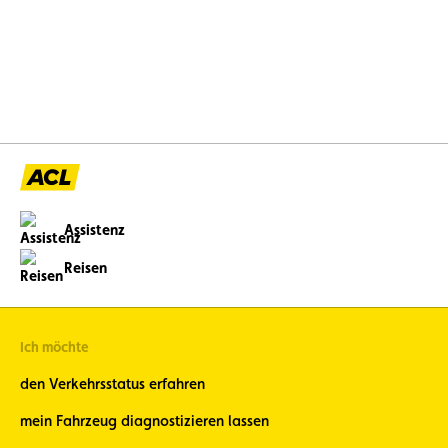
du Sport Cycliste Luxembourgeois (FSCL),
haben Luxemburg am 28. September beim
European Traffic Education Contest (ETEC) in
Belgrad vertreten.
Assistenz
Reisen
Ich möchte
den Verkehrsstatus erfahren
mein Fahrzeug diagnostizieren lassen