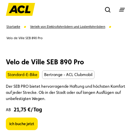
Recherche
Startseite
Verleih von Elektrofahrrädern und Lastenfahrrädern
Velo de Ville SEB 890 Pro
Suchen
Velo de Ville SEB 890 Pro
Vorschläge
Standard-E-Bike
Bertrange - ACL Clubmobil
Mitglied
Mitgliedervorteile
Vignetten
Der SEB PRO bietet hervorragende Haftung und höchsten Komfort
auf jeder Strecke. Ob in der Stadt oder auf langen Ausflügen auf
Umweltplakette
Kaufvertrag
unbefestigten Wegen.
21,75 €/Tag
AB
Ich buche jetzt