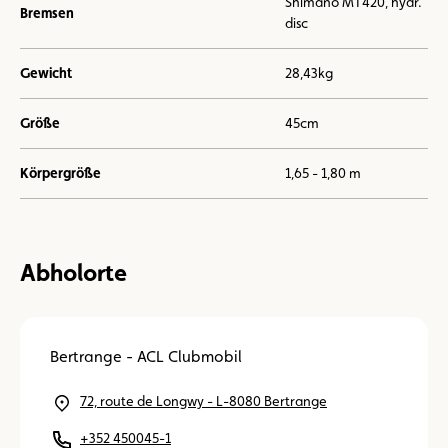
Shimano MT420, hydr.
Bremsen
disc
Gewicht
28,43kg
Größe
45cm
Körpergröße
1,65 - 1,80 m
Abholorte
Bertrange - ACL Clubmobil
72, route de Longwy - L-8080 Bertrange
+352 450045-1