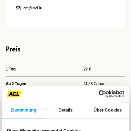
acl@acl.lu
Preis
1 Tag
29 €
Ab 2 Tagen
24,65 €/jour
Ab 7 Tagen
21,75 €/jour
Zustimmung
Details
Über Cookies
Ich buche jetzt
Diese Webseite verwendet Cookies