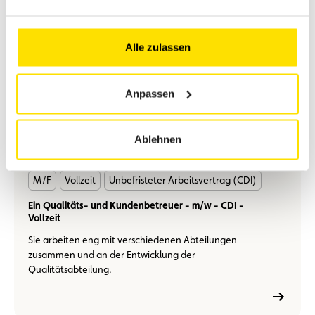
En
M/F
Vollzeit
Unbefristeter Arbeitsvertrag (CDI)
savoir
Alle zulassen
plus
Kundenbetreuer für den Fuhrpark – m/w – unbefristeter
Vertrag – Vollzeit
Anpassen
Ablehnen
En
M/F
Vollzeit
Unbefristeter Arbeitsvertrag (CDI)
savoir
plus
Ein Qualitäts- und Kundenbetreuer - m/w - CDI -
Vollzeit
Sie arbeiten eng mit verschiedenen Abteilungen
zusammen und an der Entwicklung der
Qualitätsabteilung.