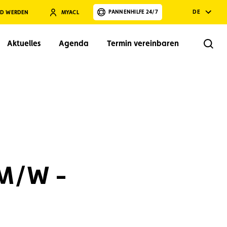
PANNENHILFE 24/7
DE
ED WERDEN
MYACL
Aktuelles
Agenda
Termin vereinbaren
Rech
Suchen
 M/W -