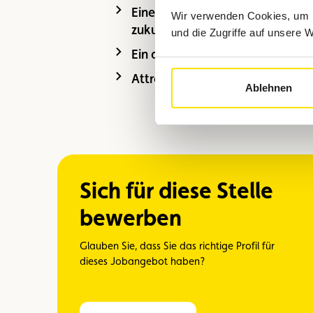
Eine abwechslungsreiche und e
Wir verwenden Cookies, um I
zukunftsorientierten Unternehm
und die Zugriffe auf unsere 
Ein attraktives Gehaltspaket, da
Attraktive Arbeitsbedingungen (f
Ablehnen
Sich für diese Stelle
bewerben
Glauben Sie, dass Sie das richtige Profil für
dieses Jobangebot haben?