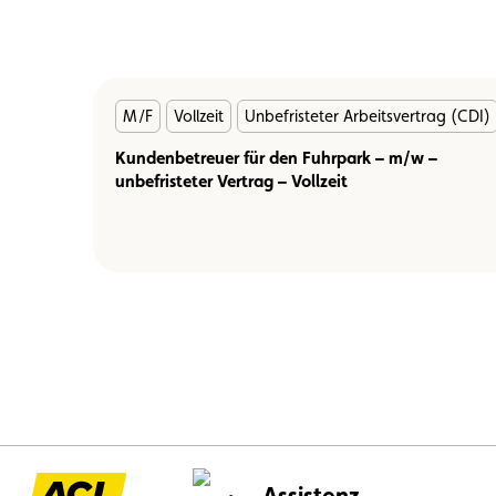
En
M/F
Vollzeit
Unbefristeter Arbeitsvertrag (CDI)
savoir
plus
Kundenbetreuer für den Fuhrpark – m/w –
unbefristeter Vertrag – Vollzeit
Assistenz