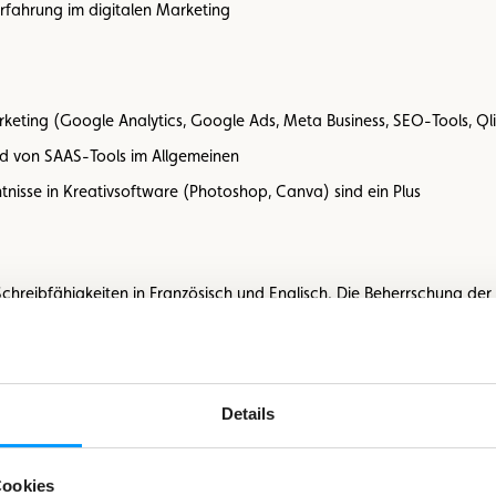
Erfahrung im digitalen Marketing
rketing (Google Analytics, Google Ads, Meta Business, SEO-Tools, Qli
d von SAAS-Tools im Allgemeinen
isse in Kreativsoftware (Photoshop, Canva) sind ein Plus
hreibfähigkeiten in Französisch und Englisch. Die Beherrschung de
keit, Daten zu interpretieren, um fundierte Entscheidungen zu treff
Details
Cookies