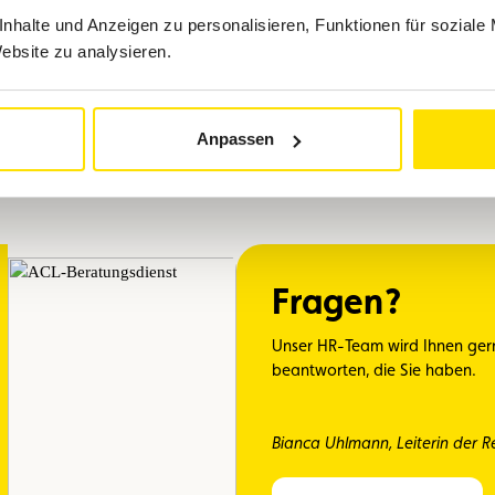
ntwicklungsfähige Arbeit in einem dynamischen Team i
nhalte und Anzeigen zu personalisieren, Funktionen für soziale
en
Website zu analysieren.
s sich an Ihren Fähigkeiten und Leistungen orientiert
lexible Arbeitszeiten, ein Parkplatz)
Anpassen
Fragen?
Unser HR-Team wird Ihnen gern
beantworten, die Sie haben.
Bianca Uhlmann, Leiterin der R