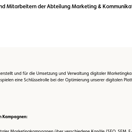
n und Mitarbeitern der Abteilung Marketing & Kommunik
n
Umweltplakette
Kaufvertrag
terstellt und für die Umsetzung und Verwaltung digitaler Marketing
 spielen eine Schlüsselrolle bei der Optimierung unserer digitalen Pl
en Kampagnen:
italer Marketingkampagnen über verschiedene Kanäle (SEO, SEM, E-