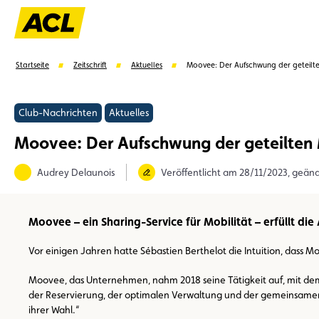
Startseite
Zeitschrift
Aktuelles
Moovee: Der Aufschwung der geteilte
Club-Nachrichten
Aktuelles
Moovee: Der Aufschwung der geteilten 
Vorschläge
Audrey Delaunois
Veröffentlicht am 28/11/2023, geän
Vorteile
Call Center
Veranstaltungen
Moovee – ein Sharing-Service für Mobilität – erfüllt d
Vor einigen Jahren hatte Sébastien Berthelot die Intuition, dass 
Moovee, das Unternehmen, nahm 2018 seine Tätigkeit auf, mit dem Z
der Reservierung, der optimalen Verwaltung und der gemeinsamen N
ihrer Wahl.“