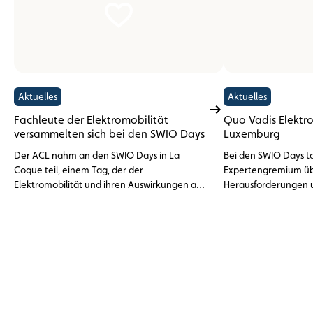
Aktuelles
Aktuelles
Fachleute der Elektromobilität
Quo Vadis Elektro
versammelten sich bei den SWIO Days
Luxemburg
Der ACL nahm an den SWIO Days in La
Bei den SWIO Days ta
Coque teil, einem Tag, der der
Expertengremium üb
Elektromobilität und ihren Auswirkungen auf
Herausforderungen 
die berufliche Sphäre in Luxemburg
Elektromobilität in 
gewidmet war.