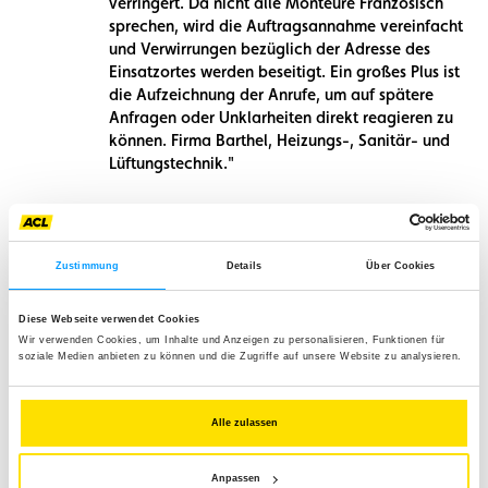
verringert. Da nicht alle Monteure Französisch
sprechen, wird die Auftragsannahme vereinfacht
und Verwirrungen bezüglich der Adresse des
Einsatzortes werden beseitigt. Ein großes Plus ist
die Aufzeichnung der Anrufe, um auf spätere
Anfragen oder Unklarheiten direkt reagieren zu
können. Firma Barthel, Heizungs-, Sanitär- und
Lüftungstechnik."
Zustimmung
Details
Über Cookies
Newsletter für Profis
Leider ist unser monatlicher Newsletter nur
auf
Diese Webseite verwendet Cookies
Französisch
, aber Sie können ihn gerne abonnieren.
Wir verwenden Cookies, um Inhalte und Anzeigen zu personalisieren, Funktionen für
soziale Medien anbieten zu können und die Zugriffe auf unsere Website zu analysieren.
Required
Ihre E-Mail-Adresse
Alle zulassen
Ich bin damit einverstanden, Ihre E-Mails zu erhalten und
bestätige, dass ich Ihre
Datenschutzrichtlinie
zur Kenntnis
Anpassen
Required