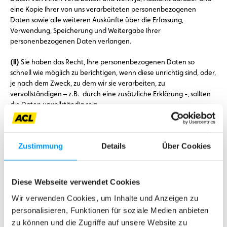
eine Kopie Ihrer von uns verarbeiteten personenbezogenen
Daten sowie alle weiteren Auskünfte über die Erfassung,
Verwendung, Speicherung und Weitergabe Ihrer
personenbezogenen Daten verlangen.
(ii)
Sie haben das Recht, Ihre personenbezogenen Daten so
schnell wie möglich zu berichtigen, wenn diese unrichtig sind, oder,
je nach dem Zweck, zu dem wir sie verarbeiten, zu
vervollständigen – z.B. durch eine zusätzliche Erklärung -, sollten
die Daten unvollständig sein.
(iii)
Sie haben das Recht, die schnellstmögliche Löschung Ihrer
personenbezogenen Daten zu verlangen. Sie können die
Zustimmung
Details
Über Cookies
Löschung Ihrer personenbezogenen Daten verlangen, wenn wir
diese nicht mehr brauchen, wenn Sie Ihre Einwilligung widerrufen
oder die Verwendung dieser Daten untersagen wollen, wenn wir
sie auf unrechtmäßige Weise erfasst und/oder verarbeitet haben
Diese Webseite verwendet Cookies
oder wenn sie zur Erfüllung einer gesetzlichen Verpflichtung
Wir verwenden Cookies, um Inhalte und Anzeigen zu
gelöscht werden müssen.
personalisieren, Funktionen für soziale Medien anbieten
(iv)
Sie haben das Recht, die Einschränkung der Verarbeitung Ihrer
zu können und die Zugriffe auf unsere Website zu