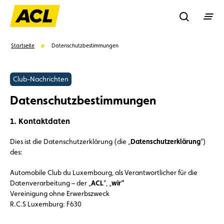
Recherche
Startseite
Datenschutzbestimmungen
Suchen
Club-Nachrichten
Datenschutzbestimmungen
Vorschläge
1. Kontaktdaten
Vorteile
Call Center
Veranstaltungen
Dies ist die Datenschutzerklärung (die „
Datenschutzerklärung
“)
des:
Automobile Club du Luxembourg, als Verantwortlicher für die
Datenverarbeitung – der „
ACL
“, „
wir“
Vereinigung ohne Erwerbszweck
R.C.S Luxemburg: F630