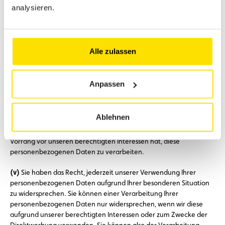
personenbezogenen Daten, d.h. die Markierung Ihrer
analysieren.
personenbezogenen von uns gespeicherten Daten zu verlangen,
um die künftige Verwendung dieser Daten einzuschränken. Sie
können die Einschränkung einer Verarbeitung verlangen, wenn
Sie die Richtigkeit Ihrer personenbezogenen Daten bestreiten
Alle zulassen
oder wenn diese auf unrechtmäßige Weise verarbeitet werden, Sie
aber nicht wollen, dass sie gelöscht werden, oder wenn wir diese
personenbezogenen Daten nicht mehr benötigen, Sie diese aber
Anpassen
brauchen, um rechtliche Ansprüche geltend zu machen,
auszuüben oder zu verteidigen, oder Sie können, wenn Sie deren
Verarbeitung widersprochen haben, die Einschränkung der
Ablehnen
Verarbeitung Ihrer personenbezogenen Daten für die Dauer
verlangen, die nötig ist, damit wir prüfen, ob Ihre Widerspruch
Vorrang vor unseren berechtigten Interessen hat, diese
personenbezogenen Daten zu verarbeiten.
(v)
Sie haben das Recht, jederzeit unserer Verwendung Ihrer
personenbezogenen Daten aufgrund Ihrer besonderen Situation
zu widersprechen. Sie können einer Verarbeitung Ihrer
personenbezogenen Daten nur widersprechen, wenn wir diese
aufgrund unserer berechtigten Interessen oder zum Zwecke der