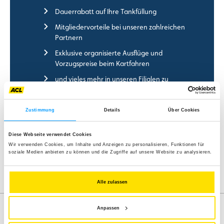
Dauerrabatt auf Ihre Tankfüllung
Mitgliedervorteile bei unseren zahlreichen
Partnern
Exklusive organisierte Ausflüge und
Vorzugspreise beim Kartfahren
und vieles mehr in unseren Filialen zu
entdecken
Zustimmung
Details
Über Cookies
Antrag auf Mitgliedschaft
Diese Webseite verwendet Cookies
Wir verwenden Cookies, um Inhalte und Anzeigen zu personalisieren, Funktionen für
soziale Medien anbieten zu können und die Zugriffe auf unsere Website zu analysieren.
Alle zulassen
Anpassen