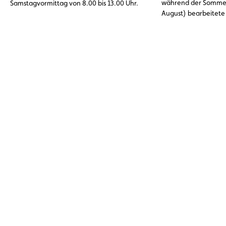
während der Sommer
Samstagvormittag von 8.00 bis 13.00 Uhr.
August) bearbeitete
Pannenhilfeeinsätze
dem Ausland. An der 
Vorfälle: die entlade
%), Reifenprobleme 
Motorschäden, Über
Kühlungsprobleme (1
die sich durch eine
weitgehend vermeide