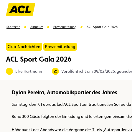
Startseite
Aktuelles
Pressemitteilung
ACL Sport Gala 2026
Club-Nachrichten
Pressemitteilung
ACL Sport Gala 2026
Vorschläge
Elke Hartmann
Veröffentlicht am 09/02/2026, geände
Mitglied
Mitgliedervorteile
Vignetten
Umwel
Dylan Pereira, Automobilsportler des Jahres
Samstag, den 7. Februar, lud ACL Sport zur traditionellen Soirée du
Rund 300 Gäste folgten der Einladung und feierten gemeinsam die 
Höhepunkt des Abends war die Vergabe des Titels „Autosportler v