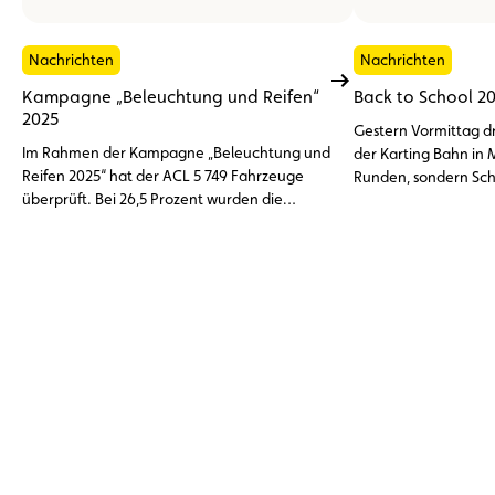
Nachrichten
Nachrichten
Kampagne „Beleuchtung und Reifen“
Back to School 2
2025
Gestern Vormittag dr
Im Rahmen der Kampagne „Beleuchtung und
der Karting Bahn in
Reifen 2025“ hat der ACL 5 749 Fahrzeuge
Runden, sondern Schu
überprüft. Bei 26,5 Prozent wurden die
Denn der Automobil
Scheinwerfer vor Ort richtig eingestellt oder
(ACL) und die Fédéra
sie wiesen nicht vorschriftsmäßige Reifen auf.
Luxembourgeois (FSC
die allererste Ausga
Events, speziell für K