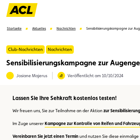
Startseite
Aktuelles
Nachrichten
Sensibilisierungskampagne zur Au
Club-Nachrichten
Nachrichten
Sensibilisierungskampagne zur Augenge
Vorschläge
Josiane Majerus
Veröffentlicht am 10/10/2024
Mitglied
Mitgliedervorteile
Vignetten
Umwel
Lassen Sie Ihre Sehkraft kostenlos testen!
Wir freuen uns, Sie zur Teilnahme an der Aktion
zur Sensibilisierun
Im Zuge unserer
Kampagne zur Kontrolle von Reifen und Fahrze
Vereinbaren Sie jetzt einen Termin
und nutzen Sie diese einmalige