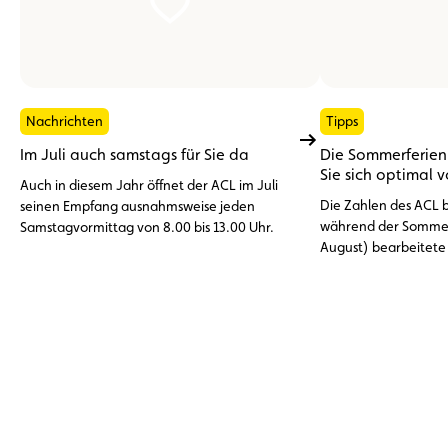
Nachrichten
Tipps
Im Juli auch samstags für Sie da
Die Sommerferien 
Sie sich optimal 
Auch in diesem Jahr öffnet der ACL im Juli
Die Zahlen des ACL be
seinen Empfang ausnahmsweise jeden
während der Sommer
Samstagvormittag von 8.00 bis 13.00 Uhr.
August) bearbeitete
Pannenhilfeeinsätze
dem Ausland. An der 
Vorfälle: die entlade
%), Reifenprobleme 
Motorschäden, Über
Kühlungsprobleme (1
die sich durch eine
weitgehend vermeide