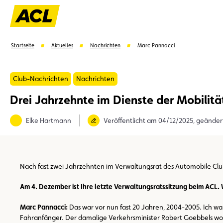
Startseite
Aktuelles
Nachrichten
Marc Pannacci
Club-Nachrichten
Nachrichten
Drei Jahrzehnte im Dienste der Mobilitä
Vorschläge
Elke Hartmann
Veröffentlicht am 04/12/2025, geände
Mitglied
Mitgliedervorteile
Vignetten
Umwel
Nach fast zwei Jahrzehnten im Verwaltungsrat des Automobile Club 
Am 4. Dezember ist Ihre letzte Verwaltungsratssitzung beim ACL. W
Marc Pannacci:
Das war vor nun fast 20 Jahren, 2004-2005. Ich w
Fahranfänger. Der damalige Verkehrsminister Robert Goebbels wollt