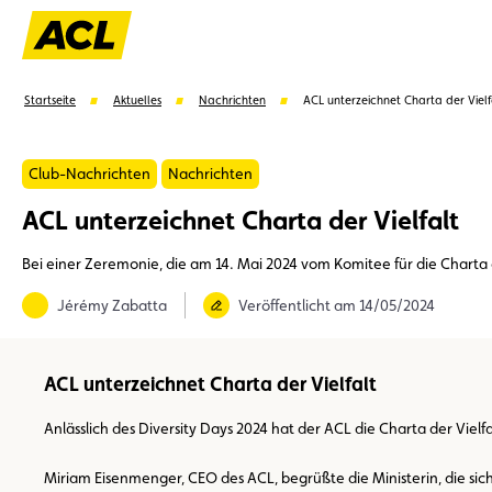
Startseite
Aktuelles
Nachrichten
ACL unterzeichnet Charta der Vielf
Club-Nachrichten
Nachrichten
ACL unterzeichnet Charta der Vielfalt
Vorschläge
Bei einer Zeremonie, die am 14. Mai 2024 vom Komitee für die Charta 
Mitglied
Mitgliedervorteile
Vignetten
Umwel
Jérémy Zabatta
Veröffentlicht am 14/05/2024
ACL unterzeichnet Charta der Vielfalt
Anlässlich des Diversity Days 2024 hat der ACL die Charta der Viel
Miriam Eisenmenger, CEO des ACL, begrüßte die Ministerin, die sich 