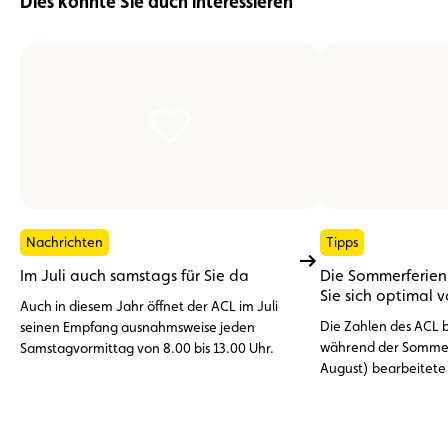
Dies könnte Sie auch interessieren
Nachrichten
Tipps
Im Juli auch samstags für Sie da
Die Sommerferien 
Sie sich optimal 
Auch in diesem Jahr öffnet der ACL im Juli
Die Zahlen des ACL be
seinen Empfang ausnahmsweise jeden
während der Sommer
Samstagvormittag von 8.00 bis 13.00 Uhr.
August) bearbeitete
Pannenhilfeeinsätze
dem Ausland. An der 
Vorfälle: die entlade