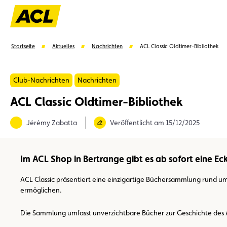
Startseite
Aktuelles
Nachrichten
ACL Classic Oldtimer-Bibliothek
Club-Nachrichten
Nachrichten
ACL Classic Oldtimer-Bibliothek
Vorschläge
Jérémy Zabatta
Veröffentlicht am 15/12/2025
Mitglied
Mitgliedervorteile
Vignetten
Umwel
Im ACL Shop in Bertrange gibt es ab sofort eine Ec
ACL Classic präsentiert eine einzigartige Büchersammlung rund um
ermöglichen.
Die Sammlung umfasst unverzichtbare Bücher zur Geschichte des A