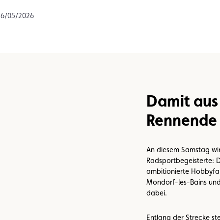
n
Umweltplakette
Kaufvertrag
 26/05/2026
Damit aus
Rennende 
An diesem Samstag wir
Radsportbegeisterte: 
ambitionierte Hobbyfah
Mondorf-les-Bains und 
dabei.
Entlang der Strecke st