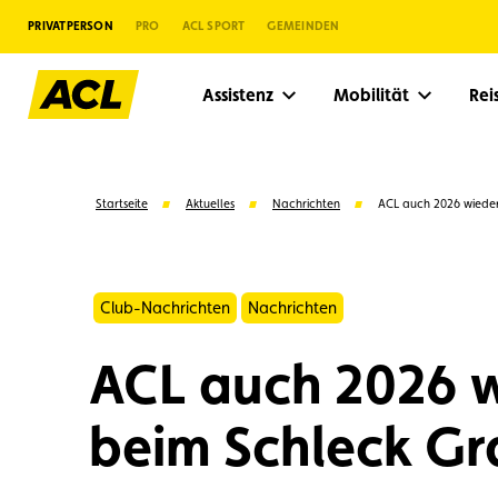
PRIVATPERSON
PRO
ACL SPORT
GEMEINDEN
Assistenz
Mobilität
Re
Startseite
Aktuelles
Nachrichten
ACL auch 2026 wieder
Club-Nachrichten
Nachrichten
ACL auch 2026 wi
beim Schleck Gr
Vorschläge