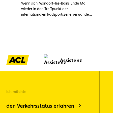
Wenn sich Mondorf-les-Bains Ende Mai
wieder in den Treffpunkt der
internationalen Radsportszene verwandelt,
dürfen auch die jüngsten Fahrerinnen und
Fahrer nicht fehlen: Die ACL Kids Race ist
zurück!
Assistenz
Ich möchte
den Verkehrsstatus erfahren