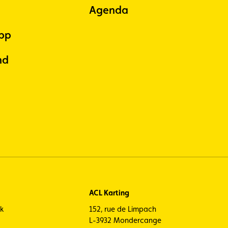
Agenda
pp
nd
ACL Karting
ck
152, rue de Limpach
L-3932 Mondercange