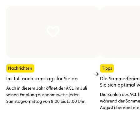
Nachrichten
Tipps
Im Juli auch samstags für Sie da
Die Sommerferien 
Sie sich optimal 
Auch in diesem Jahr öffnet der ACL im Juli
Die Zahlen des ACL be
seinen Empfang ausnahmsweise jeden
während der Sommer
Samstagvormittag von 8.00 bis 13.00 Uhr.
August) bearbeitete
Pannenhilfeeinsätze
dem Ausland. An der 
Vorfälle: die entlade
%), Reifenprobleme 