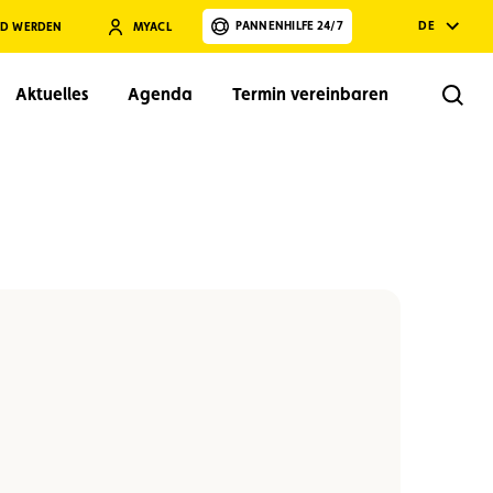
PANNENHILFE 24/7
DE
ED WERDEN
MYACL
Aktuelles
Agenda
Termin vereinbaren
Rech
Suchen