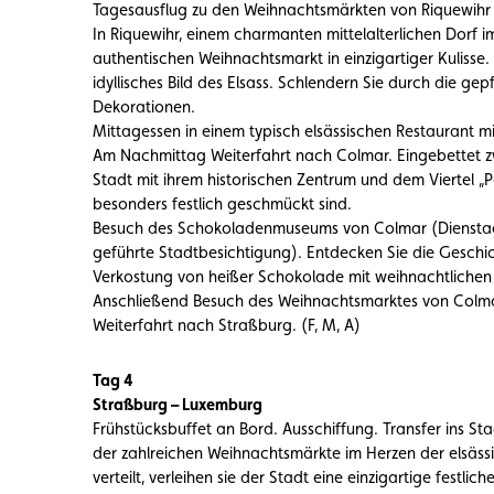
Tagesausflug zu den Weihnachtsmärkten von Riquewihr
In Riquewihr, einem charmanten mittelalterlichen Dorf 
authentischen Weihnachtsmarkt in einzigartiger Kulisse
idyllisches Bild des Elsass. Schlendern Sie durch die ge
Dekorationen.
Mittagessen in einem typisch elsässischen Restaurant mi
Am Nachmittag Weiterfahrt nach Colmar. Eingebettet 
Stadt mit ihrem historischen Zentrum und dem Viertel „P
besonders festlich geschmückt sind.
Besuch des Schokoladenmuseums von Colmar (Dienstag b
geführte Stadtbesichtigung). Entdecken Sie die Geschi
Verkostung von heißer Schokolade mit weihnachtliche
Anschließend Besuch des Weihnachtsmarktes von Colma
Weiterfahrt nach Straßburg. (F, M, A)
Tag 4
Straßburg – Luxemburg
Frühstücksbuffet an Bord. Ausschiffung. Transfer ins St
der zahlreichen Weihnachtsmärkte im Herzen der elsäss
verteilt, verleihen sie der Stadt eine einzigartige festli