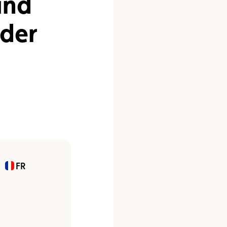
und
n
Umweltplakette
Kaufvertrag
 der
FR