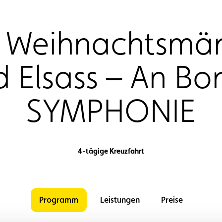
 Weihnachtsmär
d Elsass – An Bo
SYMPHONIE
4-tägige Kreuzfahrt
Programm
Leistungen
Preise