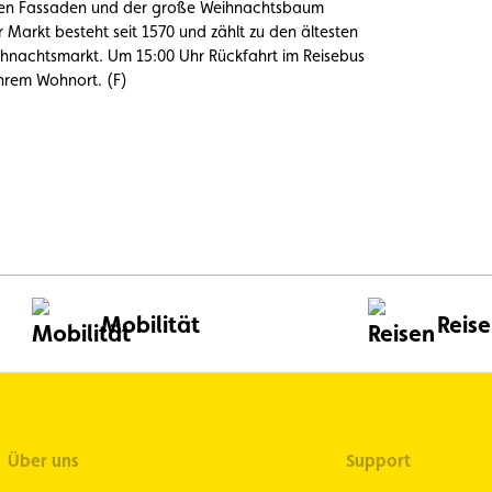
ten Fassaden und der große Weihnachtsbaum
Markt besteht seit 1570 und zählt zu den ältesten
ihnachtsmarkt. Um 15:00 Uhr Rückfahrt im Reisebus
hrem Wohnort. (F)
Bild
im
Großformat
ansehen
Mobilität
Reis
Über uns
Support