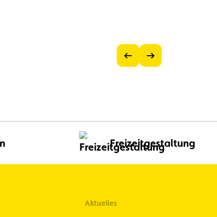
Vorheriges
Nächstes
Bild
Bild
anzeigen
anzeigen
en
Freizeitgestaltung
Aktuelles