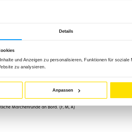
afen von Basel. Mittagessen unterwegs.
Details
w und Begrüßungscocktail. Freier Abend in Basel und
Cookies
nhalte und Anzeigen zu personalisieren, Funktionen für soziale
Website zu analysieren.
ten Basler Läckerli sowie Schokoladen und andere
 Verkostung genießen können (bei
er Weihnachtsmarktes. Mit über 150 Ausstellern und
Anpassen
d gilt als der größte Weihnachtsmarkt der Schweiz.
n Bord Verkostung von „Bredeles“, den typischen
liche Märchenrunde an Bord. (F, M, A)