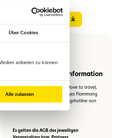
PDF-Datei herunterladen
Über Cookies
 Medien anbieten zu können
Reservierung und Information
Bei allen Reisebüros von We love to travel,
Voyages Emile Weber, Voyages Flammang
Alle zulassen
und über die direkte Buchungshotline von
ULT: +352 26 49 59-22.
Es gelten die AGB des jeweiligen
Veranstalters bzw. Partners.