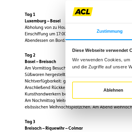
Tag 1
Luxemburg – Basel
Abholung von zu Hause und Transfer im Reisebus zum H
Zustimmung
Einschiffung um 17:00 Uhr in Basel. Vorstellung der Cre
Abendessen an Bord. (M, A)
Diese Webseite verwendet 
Tag 2
Wir verwenden Cookies, um I
Basel – Breisach
und die Zugriffe auf unsere 
Am Vormittag Besuch des Läckerli Huus, wo die berühm
Süßwaren hergestellt werden, die Sie im Rahmen einer
Nichtverfügbarkeit: geführte Besichtigung von Basel).
Anschließend Rückkehr in die Stadt und Besuch des Basl
Ablehnen
Kunsthandwerkern begeistert er durch seine Vielfalt un
Am Nachmittag Weiterfahrt per Schiff nach Breisach. A
elsässischen Weihnachtsplätzchen. Am Abend weihnacht
Tag 3
Breisach – Riquewihr – Colmar