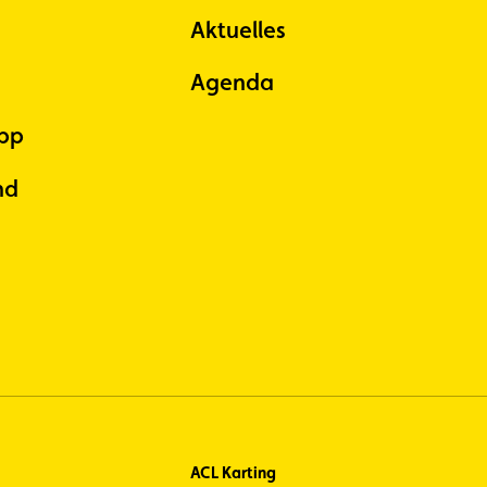
Aktuelles
Agenda
pp
nd
ACL Karting