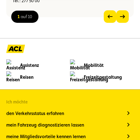
Tel.: 277 50 00
1
auf 10
Vorheriges
Nächstes
Bild
Bild
Bild
anzeigen
anzeigen
im
Großformat
ansehen
Assistenz
Mobilität
Reisen
Freizeitgestaltung
Ich möchte
den Verkehrsstatus erfahren
mein Fahrzeug diagnostizieren lassen
meine Mitgliedsvorteile kennen lernen