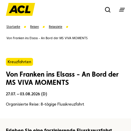
Recherche
Startseite
Reisen
Reiseziele
Von Franken ins Elsass - An Bord der MS VIVA MOMENTS
Suchen
Kreuzfahrten
Vorschläge
Von Franken ins Elsass - An Bord der
Mitglied
Mitgliedervorteile
Vignetten
MS VIVA MOMENTS
27.07. – 03.08.2026 (D)
Umweltplakette
Kaufvertrag
Organisierte Reise: 8-tägige Flusskreuzfahrt
Erleben Sie eine faszinierende Flusskreuzfahrt