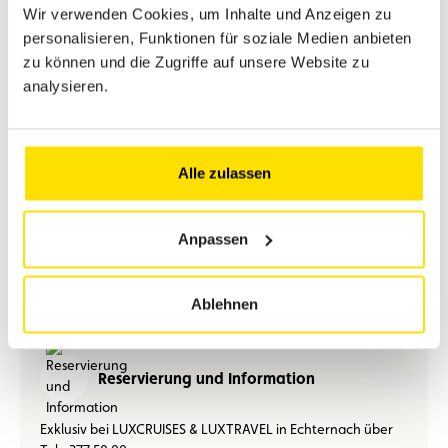
Wir verwenden Cookies, um Inhalte und Anzeigen zu
personalisieren, Funktionen für soziale Medien anbieten
7
Straßburg
07:00
zu können und die Zugriffe auf unsere Website zu
analysieren.
8
Straßburg
–
Alle zulassen
Anpassen
PDF-Datei herunterladen
Ablehnen
Reservierung und Information
Exklusiv bei LUXCRUISES & LUXTRAVEL in Echternach über