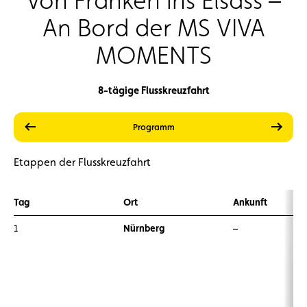
Von Franken ins Elsass –
An Bord der MS VIVA
MOMENTS
8-tägige Flusskreuzfahrt
vorherige
weite
Leistungen
Preise
Programm
Etappen der Flusskreuzfahrt
Tag
Ort
Ankunft
1
Nürnberg
–