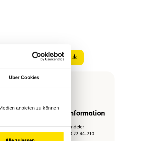
PDF-Datei herunterladen
Über Cookies
 Medien anbieten zu können
Reservierung und Information
In allen Voyages Demy Schandeler
Reisebüros oder unter Tel: 28 22 44-210
Alle zulassen