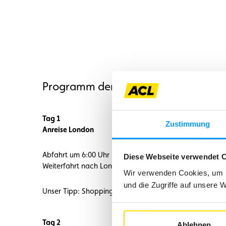
Programm der organisierten Reise z
Tag 1
Zustimmung
Anreise London
Abfahrt um 6:00 Uhr in Luxemburg am P+R Bouillon nach
Diese Webseite verwendet 
Weiterfahrt nach London. Check-in im 4-Sterne Hotel D
Wir verwenden Cookies, um I
und die Zugriffe auf unsere 
Unser Tipp: Shoppingtour durch die Kensington Street, 
Tag 2
Ablehnen