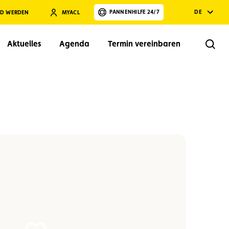
PANNENHILFE 24/7
DE
ED WERDEN
MYACL
Aktuelles
Agenda
Termin vereinbaren
Rech
Suchen