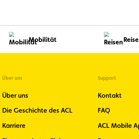
Bild
im
Großformat
ansehen
Mobilität
Reis
Über uns
Support
Über uns
Kontakt
Die Geschichte des ACL
FAQ
Karriere
ACL Mobile A