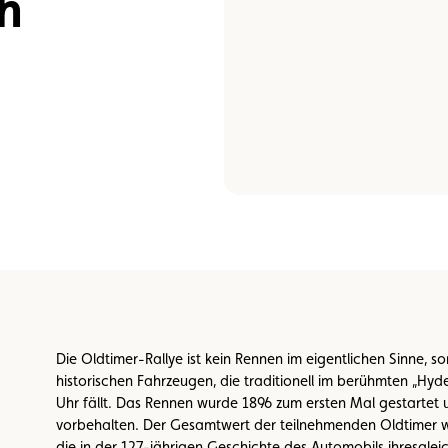
h
n
Umweltplakette
Kaufvertrag
Die Oldtimer-Rallye ist kein Rennen im eigentlichen Sinne, so
historischen Fahrzeugen, die traditionell im berühmten „Hyd
Uhr fällt. Das Rennen wurde 1896 zum ersten Mal gestartet u
vorbehalten. Der Gesamtwert der teilnehmenden Oldtimer wir
die in der 127-jährigen Geschichte des Automobils ihresglei