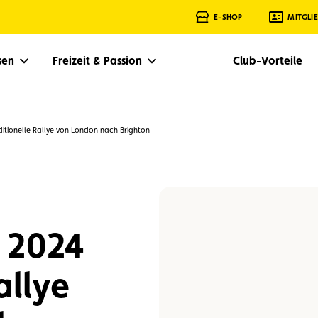
E-SHOP
MITGLI
isen
Freizeit & Passion
Club-Vorteile
ditionelle Rallye von London nach Brighton
 2024
allye