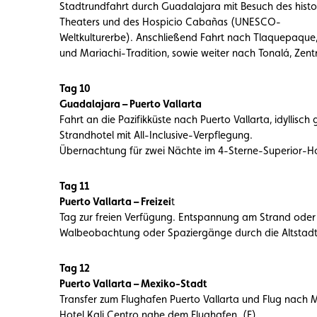
Stadtrundfahrt durch Guadalajara mit Besuch des histo
Theaters und des Hospicio Cabañas (UNESCO-
Weltkulturerbe). Anschließend Fahrt nach Tlaquepaque
und Mariachi-Tradition, sowie weiter nach Tonalá, Zentr
Tag 10
Guadalajara – Puerto Vallarta
Fahrt an die Pazifikküste nach Puerto Vallarta, idyllis
Strandhotel mit All-Inclusive-Verpflegung.
Übernachtung für zwei Nächte im 4-Sterne-Superior-Hote
Tag 11
Puerto Vallarta – Freizei
t
Tag zur freien Verfügung. Entspannung am Strand oder 
Walbeobachtung oder Spaziergänge durch die Altstadt. 
Tag 12
Puerto Vallarta – Mexiko-Stadt
Transfer zum Flughafen Puerto Vallarta und Flug nach 
Hotel Kali Centro nahe dem Flughafen. (F)