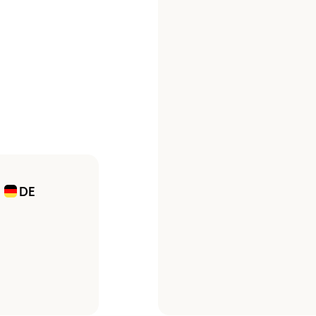
n
Umweltplakette
Kaufvertrag
DE