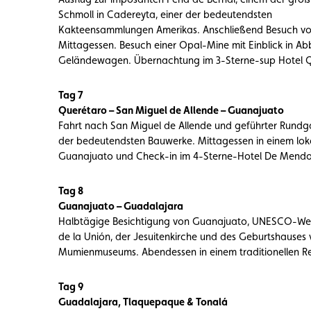
Schmoll in Cadereyta, einer der bedeutendsten
Kakteensammlungen Amerikas. Anschließend Besuch vo
Mittagessen. Besuch einer Opal-Mine mit Einblick in Abb
Geländewagen. Übernachtung im 3-Sterne-sup Hotel Qu
Tag 7
Querétaro – San Miguel de Allende – Guanajuato
Fahrt nach San Miguel de Allende und geführter Rundga
der bedeutendsten Bauwerke. Mittagessen in einem lok
Guanajuato und Check-in im 4-Sterne-Hotel De Mendoz
Tag 8
Guanajuato – Guadalajara
Halbtägige Besichtigung von Guanajuato, UNESCO-Weltk
de la Unión, der Jesuitenkirche und des Geburtshauses
Mumienmuseums. Abendessen in einem traditionellen Res
Tag 9
Guadalajara, Tlaquepaque & Tonalá