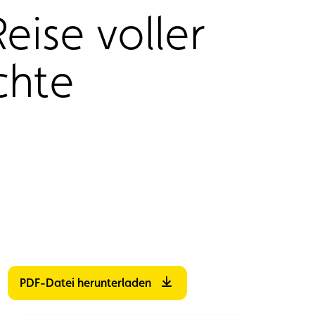
eise voller
chte
PDF-Datei herunterladen