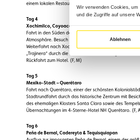
einem lokalen Restaurant. Rückfahrt nach Mexiko-Sta
Wir verwenden Cookies, um I
und die Zugriffe auf unsere 
Tag 4
Xochimilco, Coyoacán & Frida-Kahlo-Museum
Fahrt in den Süden der Stadt nach Coyoacán, einem cha
Ablehnen
Atmosphäre. Besuch des Frida-Kahlo-Museums (Casa A
Weiterfahrt nach Xochimilco, bekannt für seine schwimm
„Trajinera“ durch die Kanäle, inklusive Mittagessen an B
Rückfahrt zum Hotel. (F, M)
Tag 5
Mexiko-Stadt – Querétaro
Fahrt nach Querétaro, einer der schönsten Kolonialstä
Stadtrundfahrt durch das historische Zentrum mit Besi
des ehemaligen Klosters Santa Clara sowie des Tempe
Übernachtungen im 4-Sterne-Hotel NH Querétaro. (F, 
Tag 6
Peña de Bernal, Cadereyta & Tequisquiapan
Ausflug zur imposanten Peña de Bernal, einem der größt