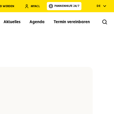
PANNENHILFE 24/7
DE
ED WERDEN
MYACL
Aktuelles
Agenda
Termin vereinbaren
Rech
Suchen