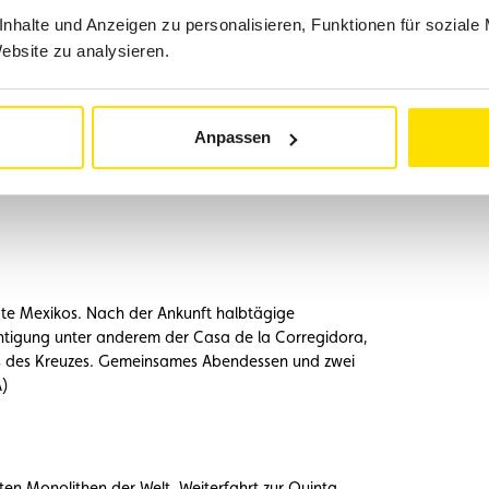
dt und Übernachtung. (M)
nhalte und Anzeigen zu personalisieren, Funktionen für soziale
Website zu analysieren.
rmanten kolonialen Stadtteil mit lebendiger
Anpassen
zul).
enden Gärten. Bootsfahrt mit einer traditionellen
ord.
dte Mexikos. Nach der Ankunft halbtägige
chtigung unter anderem der Casa de la Corregidora,
ls des Kreuzes. Gemeinsames Abendessen und zwei
A)
en Monolithen der Welt. Weiterfahrt zur Quinta