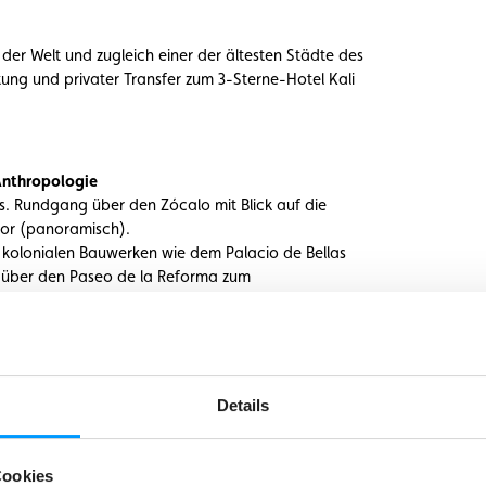
der Welt und zugleich einer der ältesten Städte des
ung und privater Transfer zum 3-Sterne-Hotel Kali
Anthropologie
s. Rundgang über den Zócalo mit Blick auf die
yor (panoramisch).
kolonialen Bauwerken wie dem Palacio de Bellas
 über den Paseo de la Reforma zum
deutenden Aztekenhalle. Gemeinsames Abendessen
Details
a. 50 km nordöstlich von Mexiko-Stadt. Besichtigung
zalpapálotl und weiterer Tempel- und
n in
Cookies