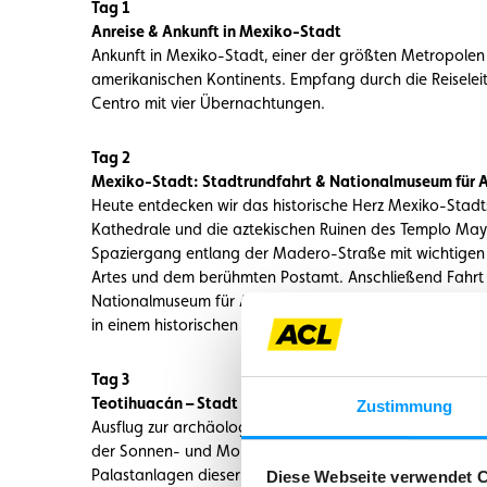
Tag 1
Anreise & Ankunft in Mexiko-Stadt
Ankunft in Mexiko-Stadt, einer der größten Metropolen 
amerikanischen Kontinents. Empfang durch die Reiseleit
Centro mit vier Übernachtungen.
Tag 2
Mexiko-Stadt: Stadtrundfahrt & Nationalmuseum für 
Heute entdecken wir das historische Herz Mexiko-Stadt
Kathedrale und die aztekischen Ruinen des Templo Ma
Spaziergang entlang der Madero-Straße mit wichtigen 
Artes und dem berühmten Postamt. Anschließend Fahrt
Nationalmuseum für Anthropologie und Besuch der be
in einem historischen Restaurant. (F, A)
Tag 3
Teotihuacán – Stadt der Götter
Zustimmung
Ausflug zur archäologischen Stätte von Teotihuacán, c
der Sonnen- und Mondpyramide, des Palastes der Quet
Palastanlagen dieser einst mächtigen Stadt. Mittagesse
Diese Webseite verwendet 