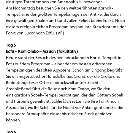
einstigen Totentempels von Amenophis III. bewachen.
Am Nachmittag besuchen Sie den weltberühmten Karnak-
Tempel, eine der größten Tempelanlagen der Antike, die durch
ihre gewaltigen Säulen und kunstvollen Reliefs beeindruckt. Nach
diesem ereignisreichen Programm beginnt Ihre Kreuzfahrt mit der
Fahrt von Luxor nach Edfu. (VP)
Tag 5
Edfu – Kom Ombo – Assuan (fakultativ)
Heute steht der Besuch des beeindruckenden Horus-Tempels in
Edfu auf dem Programm – einer der am besten erhaltenen
Tempelanlagen des alten Ägyptens. Schon am Eingang begrüßt
Sie ein majestätischer Horusfalke aus Granit, der die Größe und
Bedeutung dieses Ortes eindrucksvoll unterstreicht.
Anschließend führt die Reise nach Kom Ombo, wo Sie den
einzigartigen Sobek-Tempel besichtigen, der den Göttern Sobek
und Haroeris geweiht ist. Schließlich setzen Sie Ihre Fahrt nach
Assuan fort, wo Ihr Schiff für die Nacht vor Anker geht und Sie die
besondere Atmosphäre dieser historischen Stadt genießen
können.
Tag 6