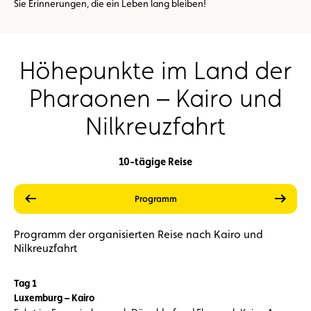
Sie Erinnerungen, die ein Leben lang bleiben!
Höhepunkte im Land der
Pharaonen – Kairo und
Nilkreuzfahrt
10-tägige Reise
vorherige
weite
Leistungen
Preise
Programm
Programm der organisierten Reise nach Kairo und
Nilkreuzfahrt
Tag 1
Luxemburg – Kairo