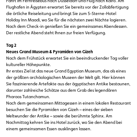
Fahrt im Fernreisebus nach Düsseldorf und Flug nach Kairo. Am
Flughafen in Ägypten erwartet Sie bereits vor der Zollabfertigung
die örtliche Reiseleitung und bringt Sie zum 5-Sterne-Hotel
Holiday Inn Maadi, wo Sie für die nächsten zwei Nächte logieren.
Nach dem Check-in genießen Sie ein gemeinsames Abendessen.
Der restliche Abend steht Ihnen zur freien Verfügung.
Tag 2
Neues Grand Museum & Pyramiden von Gizeh
Nach dem Frühstück erwartet Sie ein beeindruckender Tag voller
kultureller Höhepunkte.
Ihr erstes Ziel ist das neue Grand Egyptian Museum, das als eines
der größten archäologischen Museen der Welt gilt. Hier können
Sie faszinierende Artefakte aus der ägyptischen Antike bestaunen,
darunter zahlreiche Schätze aus dem Grab des legendären
Pharaos Tutanchamun.
Nach dem gemeinsamen Mittagessen in einem lokalen Restaurant
besuchen Sie die Pyramiden von Gizeh – eines der sieben
Weltwunder der Antike – sowie die berühmte Sphinx. Am
Nachmittag kehren Sie ins Hotel zurück, wo Sie den Abend bei
einem gemeinsamen Essen ausklingen lassen.