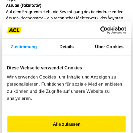
Assuan (fakultativ)
Auf dem Programm steht die Besichtigung des beeindruckenden
Assuan-Hochdamms – ein technisches Meisterwerk, das Ägypten
vor den Überschwemmungen des Nils schützt und zugleich die
Grundlage für die Bewässerung und Energieversorgung des
Landes bildet.
Anschließend erkunden Sie den unvollendeten Obelisken in den
Zustimmung
Details
Über Cookies
antiken Granitsteinbrüchen, ein faszinierendes Zeugnis
altägyptischer Handwerkskunst.
Den Tag lassen Sie entspannt bei einer idyllischen Felukkenfahrt
Diese Webseite verwendet Cookies
auf dem Nil ausklingen, während Sie die malerische Landschaft
vom Wasser aus genießen.
Wir verwenden Cookies, um Inhalte und Anzeigen zu
personalisieren, Funktionen für soziale Medien anbieten
Tag 7
zu können und die Zugriffe auf unsere Website zu
Abu Simbel (fakultativ)
analysieren.
Dieser Tag steht ganz zu Ihrer freien Verfügung. Alternativ können
Sie einen Ausflug nach Abu Simbel buchen. Dort erwarten Sie die
monumentalen Tempel von Ramses II. und seiner Gattin Nefertari
– mit beeindruckenden Reliefs und gigantischen Statuen zählen
sie zu den Höhepunkten altägyptischer Baukunst.
Alle zulassen
Das Abendessen und die Übernachtung finden wie gewohnt an