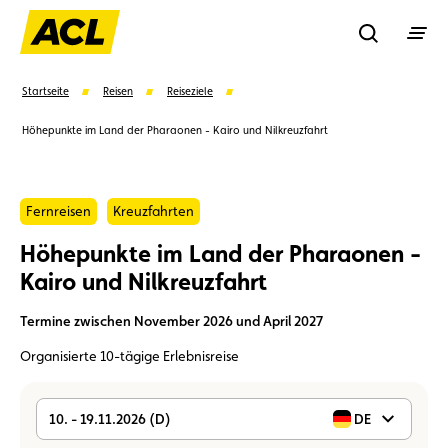
Recherche
Startseite
Reisen
Reiseziele
Höhepunkte im Land der Pharaonen - Kairo und Nilkreuzfahrt
Suchen
Fernreisen
Kreuzfahrten
Vorschläge
Höhepunkte im Land der Pharaonen -
Mitglied
Mitgliedervorteile
Vignetten
Kairo und Nilkreuzfahrt
Termine zwischen November 2026 und April 2027
Umweltplakette
Kaufvertrag
Organisierte 10-tägige Erlebnisreise
10. - 19.11.2026 (D)
DE