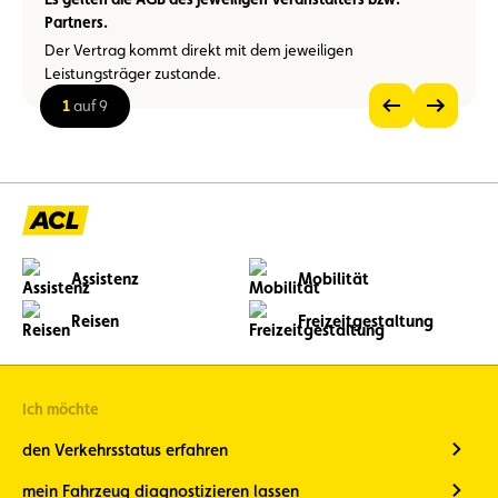
Partners.
Der Vertrag kommt direkt mit dem jeweiligen
Leistungsträger zustande.
1
auf 9
Vorheriges
Nächstes
Bild
Bild
Bild
anzeigen
anzeigen
im
Großformat
ansehen
Assistenz
Mobilität
Reisen
Freizeitgestaltung
Ich möchte
den Verkehrsstatus erfahren
mein Fahrzeug diagnostizieren lassen