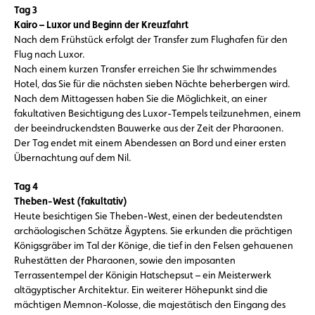
Tag 3
Kairo – Luxor und Beginn der Kreuzfahrt
Nach dem Frühstück erfolgt der Transfer zum Flughafen für den
Flug nach Luxor.
Nach einem kurzen Transfer erreichen Sie Ihr schwimmendes
Hotel, das Sie für die nächsten sieben Nächte beherbergen wird.
Nach dem Mittagessen haben Sie die Möglichkeit, an einer
fakultativen Besichtigung des Luxor-Tempels teilzunehmen, einem
der beeindruckendsten Bauwerke aus der Zeit der Pharaonen.
Der Tag endet mit einem Abendessen an Bord und einer ersten
Übernachtung auf dem Nil.
Tag 4
Theben-West (fakultativ)
Heute besichtigen Sie Theben-West, einen der bedeutendsten
archäologischen Schätze Ägyptens. Sie erkunden die prächtigen
Königsgräber im Tal der Könige, die tief in den Felsen gehauenen
Ruhestätten der Pharaonen, sowie den imposanten
Terrassentempel der Königin Hatschepsut – ein Meisterwerk
altägyptischer Architektur. Ein weiterer Höhepunkt sind die
mächtigen Memnon-Kolosse, die majestätisch den Eingang des