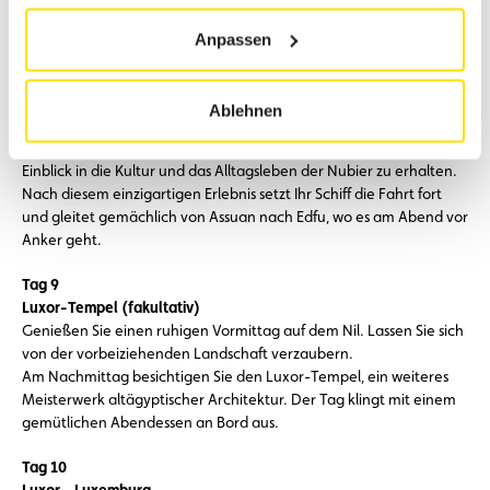
Bord Ihres Schiffes statt. Der Ausflug kann vor Ort für 120 €
gebucht werden.
Anpassen
Tag 8
Auf dem Nil
Ablehnen
Am Vormittag haben Sie die Gelegenheit, ein traditionelles
nubisches Dorf in Assuan zu besuchen und einen faszinierenden
Einblick in die Kultur und das Alltagsleben der Nubier zu erhalten.
Nach diesem einzigartigen Erlebnis setzt Ihr Schiff die Fahrt fort
und gleitet gemächlich von Assuan nach Edfu, wo es am Abend vor
Anker geht.
Tag 9
Luxor-Tempel (fakultativ)
Genießen Sie einen ruhigen Vormittag auf dem Nil. Lassen Sie sich
von der vorbeiziehenden Landschaft verzaubern.
Am Nachmittag besichtigen Sie den Luxor-Tempel, ein weiteres
Meisterwerk altägyptischer Architektur. Der Tag klingt mit einem
gemütlichen Abendessen an Bord aus.
Tag 10
Luxor – Luxemburg