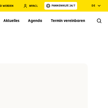
PANNENHILFE 24/7
DE
ED WERDEN
MYACL
Aktuelles
Agenda
Termin vereinbaren
Rech
Suchen