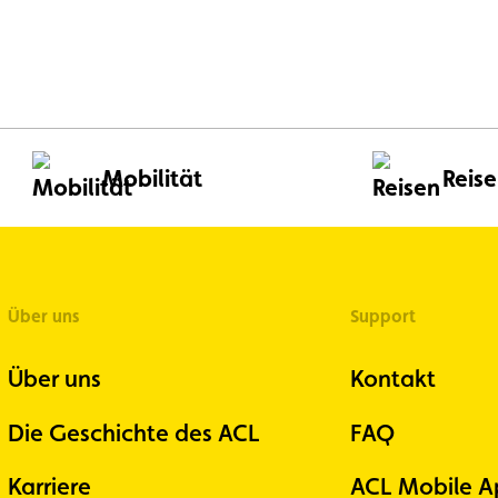
Bild
im
Großformat
ansehen
Mobilität
Reis
Über uns
Support
Über uns
Kontakt
Die Geschichte des ACL
FAQ
Karriere
ACL Mobile A