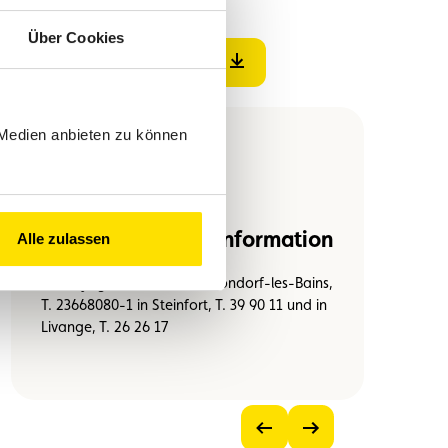
Über Cookies
PDF-Datei herunterladen
 Medien anbieten zu können
Reservierung und Information
Alle zulassen
Bei Voyages Vandivinit in Mondorf-les-Bains,
T. 23668080-1 in Steinfort, T. 39 90 11 und in
Livange, T. 26 26 17
Vorheriges
Nächstes