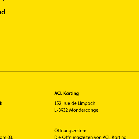
nd
ACL Karting
ck
152, rue de Limpach
L-3932 Mondercange
Öffnungszeiten:
vom 03. -
Die Öffnungszeiten von ACL Karting