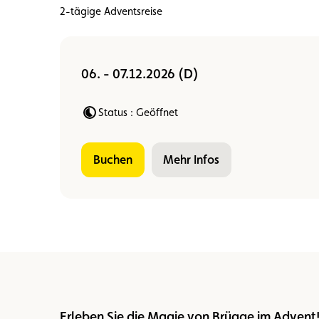
2-tägige Adventsreise
Mitglied
Mitgliedervorteile
Vignette
06. - 07.12.2026 (D)
Status : Geöffnet
buchen
Mehr Infos
Erleben Sie die Magie von Brügge im Advent