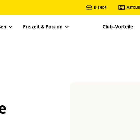
E-SHOP
MITGLI
isen
Freizeit & Passion
Club-Vorteile
e