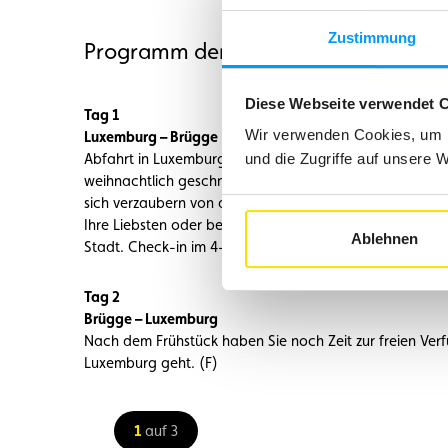
Zustimmung
Programm der organisierten Reise n
Diese Webseite verwendet 
Tag 1
Wir verwenden Cookies, um I
Luxemburg – Brügge
Abfahrt in Luxemburg um 0600 Uhr. Nach Ankunft erwart
und die Zugriffe auf unsere 
weihnachtlich geschmückte Innenstadt. Den restlichen 
sich verzaubern von der weihnachtlichen Stimmung auf
Ihre Liebsten oder besuchen Sie das bekannte Schoko
Ablehnen
Stadt. Check-in im 4-Sterne Hotel Novotel Brugge Cen
Tag 2
Brügge – Luxemburg
Nach dem Frühstück haben Sie noch Zeit zur freien Ve
Luxemburg geht. (F)
1
auf 3