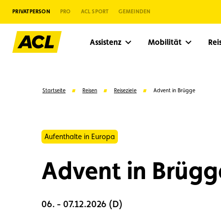
PRIVATPERSON
PRO
ACL SPORT
GEMEINDEN
Assistenz
Mobilität
Re
Startseite
Reisen
Reiseziele
Advent in Brügge
Aufenthalte in Europa
Advent in Brügg
06. - 07.12.2026 (D)
Vorschläge