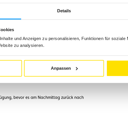
Details
ach Brügge im Advent
Cookies
nhalte und Anzeigen zu personalisieren, Funktionen für soziale
et Sie eine kurze Stadtführung durch die
Website zu analysieren.
Tag gestalten Sie nach Ihren Wünschen. Lassen Sie
 dem Weihnachtsmarkt, kaufen Sie Geschenke für
museum „Choco-Story“ unmittelbar im Herzen der
Anpassen
trum.
rfügung, bevor es am Nachmittag zurück nach