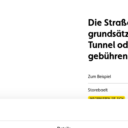
n
Umweltplakette
Kaufvertrag
Die Straß
grundsätz
Tunnel od
gebührenp
Zum Beispiel
Storebaelt
INFORMIEREN SIE SICH