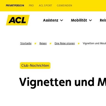
PRIVATPERSON
PRO
ACL SPORT
GEMEINDEN
Assistenz
Mobilität
Re
Startseite
Reisen
Eine Reise planen
Vignetten und Mau
Club-Nachrichten
Vignetten und 
Vorschläge