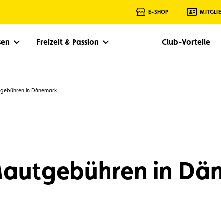
E-SHOP
MITGLI
isen
Freizeit & Passion
Club-Vorteile
tgebühren in Dänemark
Mautgebühren in Dä