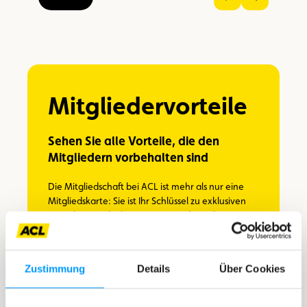
Vorheriges
Nächstes
Bild
Bild
Bild
anzeigen
anzeigen
im
Großformat
ansehen
Mitgliedervorteile
Sehen Sie alle Vorteile, die den
Mitgliedern vorbehalten sind
Die Mitgliedschaft bei ACL ist mehr als nur eine
Mitgliedskarte: Sie ist Ihr Schlüssel zu exklusiven
Vorteilen. Entdecken Sie mit uns die Welt – mit
jedem Einsatz Ihrer Karte macht sich Ihre
Investition fast von selbst bezahlt.
Zustimmung
Details
Über Cookies