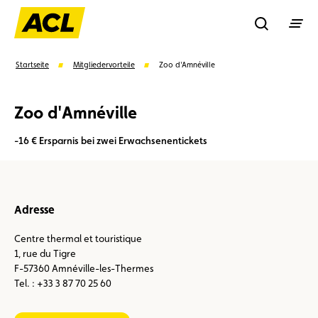
Recherche
Startseite
Mitgliedervorteile
Zoo d'Amnéville
Zoo d'Amnéville
Suchen
-16 € Ersparnis bei zwei Erwachsenentickets
Vorschläge
Mitglied
Mitgliedervorteile
Vignetten
Adresse
Umweltplakette
Kaufvertrag
Centre thermal et touristique
1, rue du Tigre
F-57360 Amnéville-les-Thermes
Tel. : +33 3 87 70 25 60