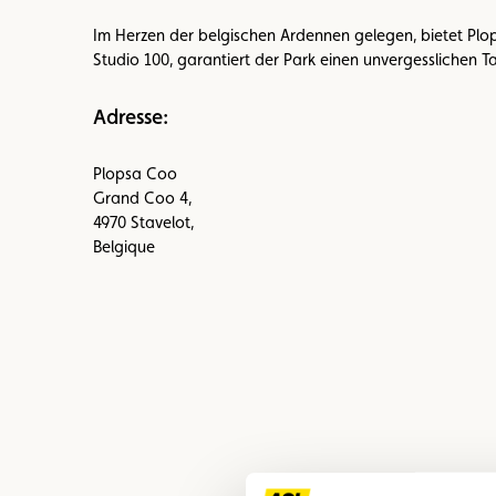
Im Herzen der belgischen Ardennen gelegen, bietet Plop
Studio 100, garantiert der Park einen unvergesslichen 
Adresse:
Plopsa Coo
Grand Coo 4,
4970 Stavelot,
Belgique
Bild
Bild
Bild
im
im
im
Großformat
Großformat
Großformat
ansehen
ansehen
ansehen