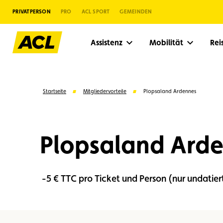
PRIVATPERSON
PRO
ACL SPORT
GEMEINDEN
Assistenz
Mobilität
Re
Startseite
Mitgliedervorteile
Plopsaland Ardennes
Plopsaland Ard
-5 € TTC pro Ticket und Person (nur undatier
Vorschläge