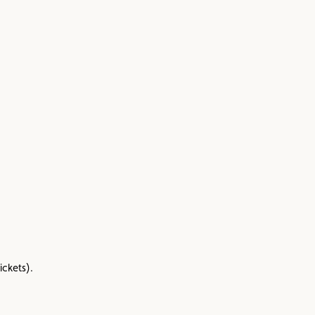
n
Umweltplakette
Kaufvertrag
ickets).