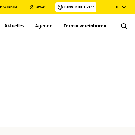
PANNENHILFE 24/7
DE
ED WERDEN
MYACL
Aktuelles
Agenda
Termin vereinbaren
Rech
Suchen