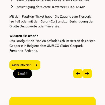
Besichtigung der Grotte Traversée: 1 Std. 45 Min.
Mit dem PassHan-Ticket haben Sie Zugang zum Tierpark
(zu Fuß oder mit dem Safari-Car) und zur Besichtigung der
Grotte Découverte oder Traversée.
Wussten Sie schon?
Das Landgut Han-Höhlen befindet sich im Herzen des ersten
Geoparks in Belgien: dem UNESCO Global Geopark
Famenne-Ardenne.
Mehr info hier
1
auf 4
Vorheriges
Nächstes
Bild
Bild
Bild
anzeigen
anzeigen
im
Großformat
ansehen