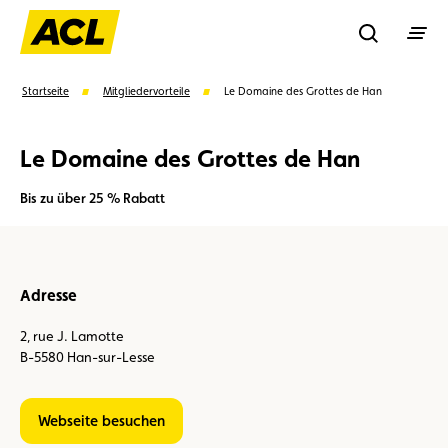
Recherche
Startseite
Mitgliedervorteile
Le Domaine des Grottes de Han
Le Domaine des Grottes de Han
Suchen
Bis zu über 25 % Rabatt
Vorschläge
Mitglied
Mitgliedervorteile
Vignetten
Adresse
Umweltplakette
Kaufvertrag
2, rue J. Lamotte
B-5580 Han-sur-Lesse
Webseite besuchen