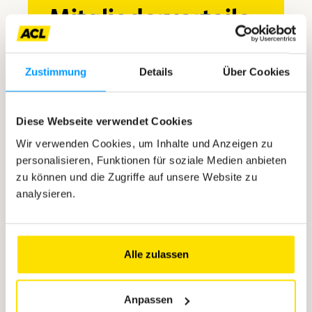
Mitgliedervorteile
Sehen Sie alle Vorteile, die den
Mitgliedern vorbehalten sind
Zustimmung
Details
Über Cookies
Die Mitgliedschaft bei ACL ist mehr als nur eine
Mitgliedskarte: Sie ist Ihr Schlüssel zu exklusiven
Diese Webseite verwendet Cookies
Vorteilen. Entdecken Sie mit uns die Welt – mit
Wir verwenden Cookies, um Inhalte und Anzeigen zu
jedem Einsatz Ihrer Karte macht sich Ihre
Investition fast von selbst bezahlt.
personalisieren, Funktionen für soziale Medien anbieten
zu können und die Zugriffe auf unsere Website zu
analysieren.
Jetzt entdecken
Alle zulassen
Anpassen