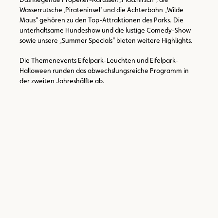
Wasserrutsche ‚Pirateninsel‘ und die Achterbahn „Wilde
Maus“ gehören zu den Top-Attraktionen des Parks. Die
unterhaltsame Hundeshow und die lustige Comedy-Show
sowie unsere „Summer Specials“ bieten weitere Highlights.
Die Themenevents Eifelpark-Leuchten und Eifelpark-
Halloween runden das abwechslungsreiche Programm in
der zweiten Jahreshälfte ab.
Bild
Bild
Bild
Bild
Bild
Bild
Bild
im
im
im
im
im
im
im
Großformat
Großformat
Großformat
Großformat
Großformat
Großformat
Großformat
ansehen
ansehen
ansehen
ansehen
ansehen
ansehen
ansehen