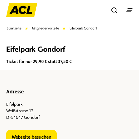
Recherche
Startseite
Mitgliedervorteile
Eifelpark Gondorf
Eifelpark Gondorf
Suchen
Ticket für nur 29,90 € statt 37,50 €
Vorschläge
Mitglied
Mitgliedervorteile
Vignetten
Adresse
Umweltplakette
Kaufvertrag
Eifelpark
Weißstrasse 12
D-54647 Gondorf
Webseite besuchen