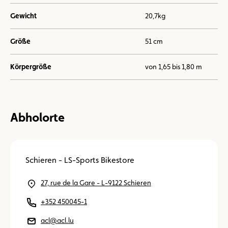
Gewicht
20,7kg
Größe
51 cm
Körpergröße
von 1,65 bis 1,80 m
Abholorte
Schieren - LS-Sports Bikestore
27, rue de la Gare - L-9122 Schieren
+352 450045-1
acl@acl.lu