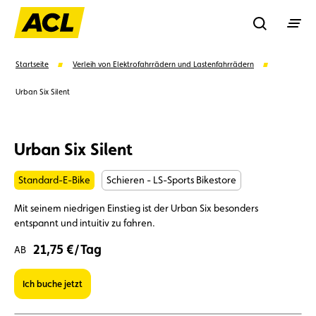
Recherche
Startseite
Verleih von Elektrofahrrädern und Lastenfahrrädern
Urban Six Silent
Suchen
Urban Six Silent
Vorschläge
Standard-E-Bike
Schieren - LS-Sports Bikestore
Mitglied
Mitgliedervorteile
Vignetten
Mit seinem niedrigen Einstieg ist der Urban Six besonders
entspannt und intuitiv zu fahren.
Umweltplakette
Kaufvertrag
21,75 €/Tag
AB
Ich buche jetzt