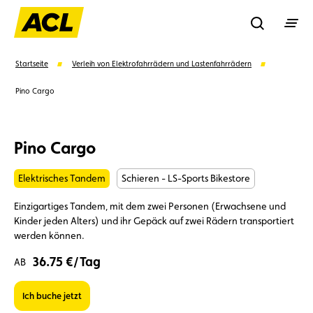
Recherche
Startseite
Verleih von Elektrofahrrädern und Lastenfahrrädern
Pino Cargo
Suchen
Pino Cargo
Vorschläge
Elektrisches Tandem
Schieren - LS-Sports Bikestore
Mitglied
Mitgliedervorteile
Vignetten
Einzigartiges Tandem, mit dem zwei Personen (Erwachsene und
Kinder jeden Alters) und ihr Gepäck auf zwei Rädern transportiert
Umweltplakette
Kaufvertrag
werden können.
36.75 €/Tag
AB
Ich buche jetzt