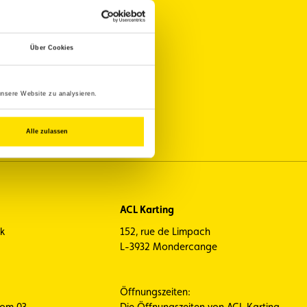
nd
Über Cookies
unsere Website zu analysieren.
Alle zulassen
ACL Karting
ck
152, rue de Limpach
L-3932 Mondercange
Öffnungszeiten:
vom 03. -
Die Öffnungszeiten von ACL Karting