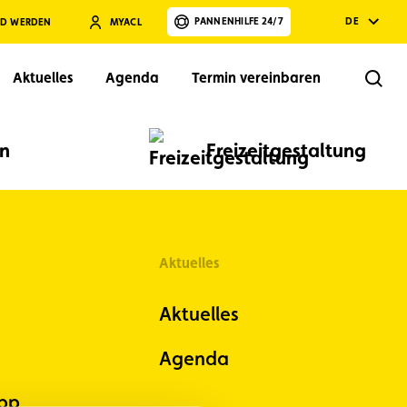
PANNENHILFE 24/7
DE
ED WERDEN
MYACL
Aktuelles
Agenda
Termin vereinbaren
Rech
en
Freizeitgestaltung
Aktuelles
Suchen
Aktuelles
Agenda
pp