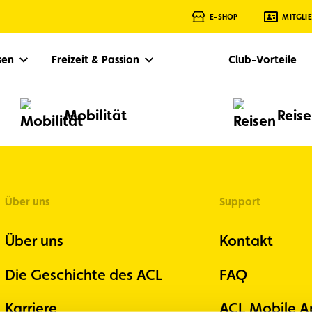
E-SHOP
MITGLI
isen
Freizeit & Passion
Club-Vorteile
Mobilität
Reis
Über uns
Support
Über uns
Kontakt
Die Geschichte des ACL
FAQ
Karriere
ACL Mobile A