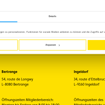
n
Umweltplakette
Kaufvertrag
Ein engagierter Club
Ressourcen u
Downloads
Details
Presse
Statuts ACL Asbl
en zu personalisieren, Funktionen für soziale Medien anbieten zu können und die Zugriffe auf 
Anpassen
Bertrange
Ingeldorf
54, route de Longwy
34, route d'Ettelbru
L-8080 Bertrange
L-9160 Ingeldorf
Öffnungszeiten Mitgliederbereich:
Öffnungszeiten des
Montag bis Freitag von 8:00 bis 18:00
Mitgliederbereichs 