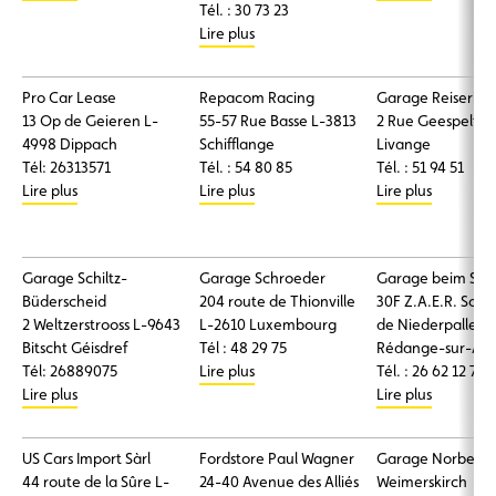
Tél. : 30 73 23
Lire plus
Pro Car Lease
Repacom Racing
Garage Reiserba
13 Op de Geieren L-
55-57 Rue Basse L-3813
2 Rue Geespelt L
4998 Dippach
Schifflange
Livange
Tél: 26313571
Tél. : 54 80 85
Tél. : 51 94 51
Lire plus
Lire plus
Lire plus
Garage Schiltz-
Garage Schroeder
Garage beim Serg
Büderscheid
204 route de Thionville
30F Z.A.E.R. Solu
2 Weltzerstrooss L-9643
L-2610 Luxembourg
de Niederpallen 
Bitscht Géisdref
Tél : 48 29 75
Rédange-sur-Att
Tél: 26889075
Lire plus
Tél. : 26 62 12 71
Lire plus
Lire plus
US Cars Import Sàrl
Fordstore Paul Wagner
Garage Norbert
44 route de la Sûre L-
24-40 Avenue des Alliés
Weimerskirch