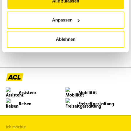
Alle zulassen
PCH Automotive Sàrl
Anpassen
Avenue de Nancy 8 B-
4020 Liège
Tél : +32475252579
Ablehnen
Lire plus
Assistenz
Mobilität
Reisen
Freizeitgestaltung
Ich möchte