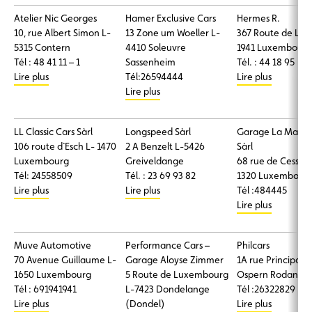
Atelier Nic Georges
Hamer Exclusive Cars
Hermes R.
10, rue Albert Simon L-
13 Zone um Woeller L-
367 Route de Lon
5315 Contern
4410 Soleuvre
1941 Luxembourg
Tél : 48 41 11 – 1
Sassenheim
Tél. : 44 18 95
Lire plus
Tél:26594444
Lire plus
Lire plus
LL Classic Cars Sàrl
Longspeed Sàrl
Garage La Macch
106 route d`Esch L- 1470
2 A Benzelt L-5426
Sàrl
Luxembourg
Greiveldange
68 rue de Cessan
Tél: 24558509
Tél. : 23 69 93 82
1320 Luxembour
Lire plus
Lire plus
Tél :484445
Lire plus
Muve Automotive
Performance Cars –
Philcars
70 Avenue Guillaume L-
Garage Aloyse Zimmer
1A rue Principale
1650 Luxembourg
5 Route de Luxembourg
Ospern Rodange
Tél : 691941941
L-7423 Dondelange
Tél :26322829
Lire plus
(Dondel)
Lire plus