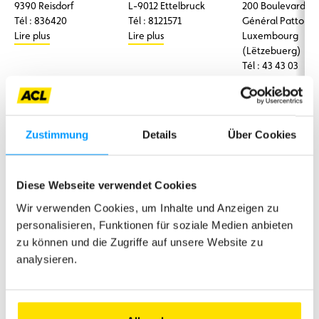
9390 Reisdorf
L-9012 Ettelbruck
200 Boulevard D
Tél : 836420
Tél : 8121571
Général Patton L
Lire plus
Lire plus
Luxembourg
(Lëtzebuerg)
Tél : 43 43 03
Lire plus
Ausland
Zustimmung
Details
Über Cookies
Auto Nora GbR
Auto-Orth GmbH & Co.
Bygroup
Diese Webseite verwendet Cookies
Daimlerstraße 6 D-
KG
Übacher Weg 57 
Wir verwenden Cookies, um Inhalte und Anzeigen zu
54634 Bitbourg
Kfz-Reparatur und -
52477 Alsdorf
Tél: +4965617447
wartung
Tél : 691625831
personalisieren, Funktionen für soziale Medien anbieten
Lire plus
Adresse:
Lire plus
zu können und die Zugriffe auf unsere Website zu
Herzogenbuscher Str.
analysieren.
73-79, 54292 Trier
Telefon: +49 651 20 90
20
Lire plus