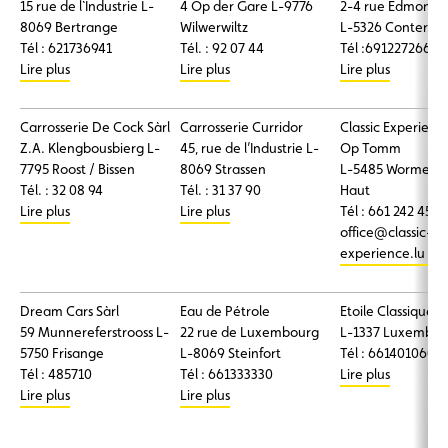
15 rue de l`Industrie L-
4 Op der Gare L-9776
2-4 rue Edmond 
8069 Bertrange
Wilwerwiltz
L-5326 Contern
Tél : 621736941
Tél. : 92 07 44
Tél :691227266
Lire plus
Lire plus
Lire plus
Carrosserie De Cock Sàrl
Carrosserie Curridor
Classic Experienc
Z.A. Klengbousbierg L-
45, rue de l’Industrie L-
Op Tomm
7795 Roost / Bissen
8069 Strassen
L-5485 Wormeld
Tél. : 32 08 94
Tél. : 31 37 90
Haut
Lire plus
Lire plus
Tél : 661 242 450
office@classic-
experience.lu
Dream Cars Sàrl
Eau de Pétrole
Etoile Classiques S
59 Munnereferstrooss L-
22 rue de Luxembourg
L-1337 Luxembou
5750 Frisange
L-8069 Steinfort
Tél : 661401060
Tél : 485710
Tél : 661333330
Lire plus
Lire plus
Lire plus