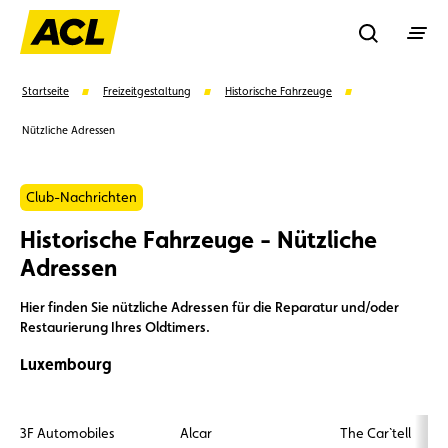
Recherche
Startseite
Freizeitgestaltung
Historische Fahrzeuge
Nützliche Adressen
Suchen
Club-Nachrichten
Vorschläge
Historische Fahrzeuge - Nützliche
Adressen
Mitglied
Mitgliedervorteile
Vignetten
Hier finden Sie nützliche Adressen für die Reparatur und/oder
Umweltplakette
Kaufvertrag
Restaurierung Ihres Oldtimers.
Luxembourg
3F Automobiles
Alcar
The Car`tell