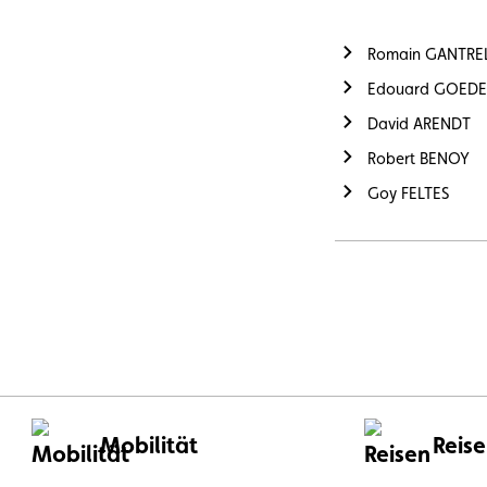
Romain GANTREL 
Edouard GOEDER
David ARENDT
Robert BENOY
Goy FELTES
Mobilität
Reis