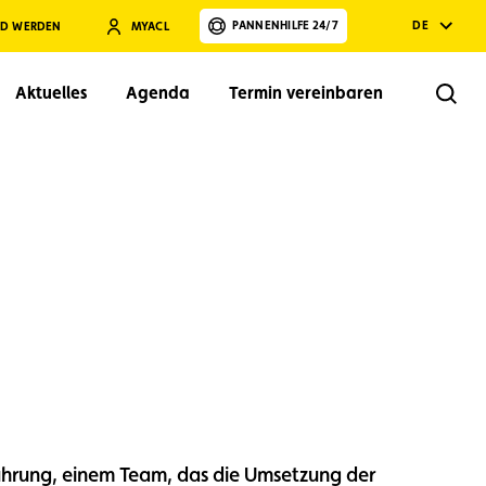
PANNENHILFE 24/7
DE
ED WERDEN
MYACL
Aktuelles
Agenda
Termin vereinbaren
Rech
Suchen
ührung, einem Team, das die Umsetzung der