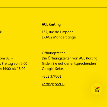
ACL Karting
ck
152, rue de Limpach
L-3932 Mondercange
Öffnungszeiten:
vom 03. -
Die Öffnungszeiten von ACL Karting
s Freitag von 9:00
finden Sie auf der entsprechenden
n 14:00 bis 18:00
Google-Seite.
+352 379001
karting@acl.lu
Verkeh
öffnen