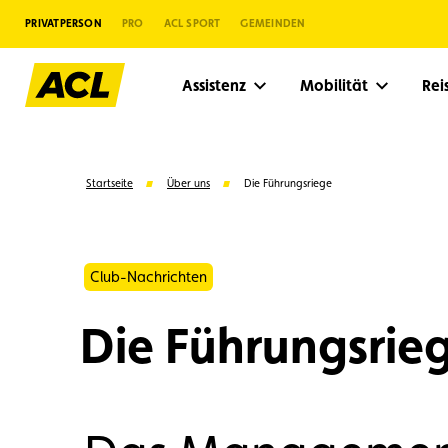
PRIVATPERSON
PRO
ACL SPORT
GEMEINDEN
Assistenz
Mobilität
Re
Startseite
Über uns
Die Führungsriege
Club-Nachrichten
Die Führungsrie
Vorschläge