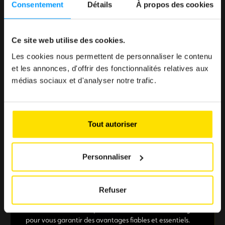
Consentement
Détails
À propos des cookies
Ce site web utilise des cookies.
< 1 min.
Les cookies nous permettent de personnaliser le contenu
Parce que profiter du Club doit être simple, rapide et
et les annonces, d'offrir des fonctionnalités relatives aux
sans effort.
médias sociaux et d'analyser notre trafic.
Tout autoriser
> 500 € d'économie
Des offres sélectionnées pour renforcer votre pouvoir
d’achat
Personnaliser
Refuser
+ de 10 partenaires
Une sélection de marques reconnues au Luxembourg
pour vous garantir des avantages fiables et essentiels.