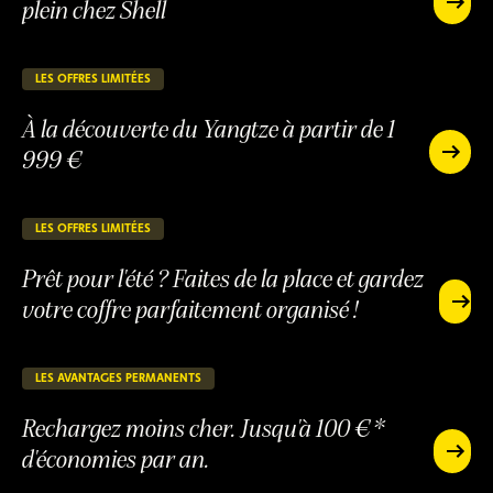
plein chez Shell
Réduisez
votre
Réduisez
budget
votre
carbura
budget
LES OFFRES LIMITÉES
27 jours restants
EN COURS
à
carburant
chaque
À la découverte du Yangtze à partir de 1
à
plein
chaque
999 €
chez
À
plein
Shell
la
À
chez
découve
la
Shell
du
découverte
LES OFFRES LIMITÉES
27 jours restants
EN COURS
Yangtze
du
à
Prêt pour l'été ? Faites de la place et gardez
Yangtze
partir
à
votre coffre parfaitement organisé !
de
Prêt
partir
1
pour
Prêt
de
999
l'été
pour
1
€
?
l'été
LES AVANTAGES PERMANENTS
149 jours restants
EN COURS
999
Faites
?
€
de
Rechargez moins cher. Jusqu'à 100 €*
Faites
la
de
d'économies par an.
place
Rechargez
la
et
moins
Rechargez