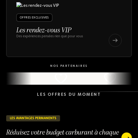
OFFRES EXCLUSIVES
Les rendez-vous VIP
Des expériences pensées rien que pour vous
Les
rendez-
Les
vous
rendez-
VIP
vous
NOS PARTENAIRES
VIP
LES OFFRES DU MOMENT
LES AVANTAGES PERMANENTS
149 jours restants
EN COURS
Réduisez votre budget carburant à chaque